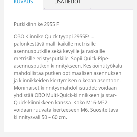
KUVAUS
LISÄTIEDOT
Putkikiinnike 2955 F
OBO Kiinnike Quick tyyppi 2955F/….
palonkestävä malli kaikille metrisille
asennusputkille sekä kevyille ja raskaille
metrisille eristysputkille. Sopii Quick-Pipe-
asennusputken kiinnitykseen. Keskiöintityökalu
mahdollistaa putken optimaalisen asennuksen
ja kiinnikkeiden kiertymisen oikeaan asentoon.
Moninaiset kiinnitysmahdollisuudet: voidaan
yhdistää OBO Multi-Quick-kiinnikkeen ja star-
Quick-kiinnikkeen kanssa. Koko M16-M32
voidaan ruuvata kierteeseen M6. Suositeltava
kiinnitysväli 50 – 60 cm.