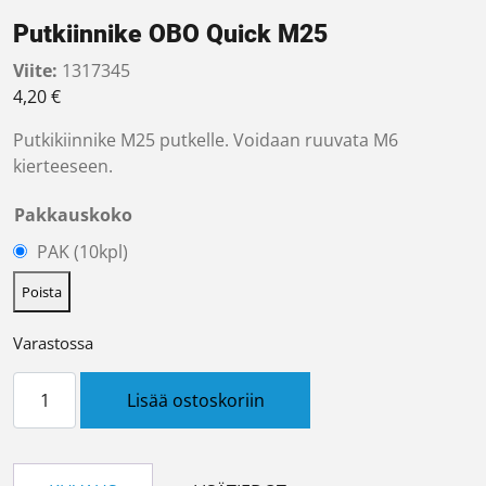
Putkiinnike OBO Quick M25
Viite:
1317345
4,20
€
Putkikiinnike M25 putkelle. Voidaan ruuvata M6
kierteeseen.
Pakkauskoko
PAK (10kpl)
Poista
Varastossa
Putkiinnike OBO Quick M25 määrä
Lisää ostoskoriin