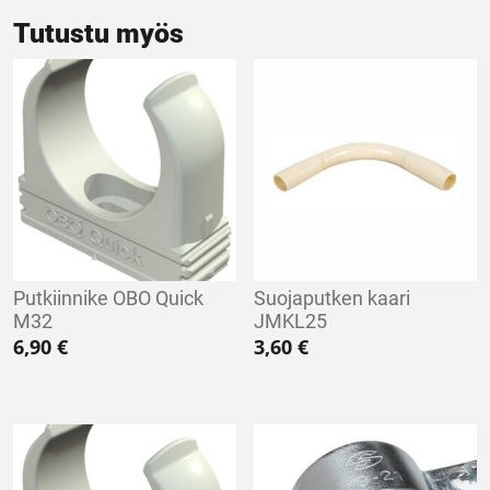
Tutustu myös
Putkiinnike OBO Quick
Suojaputken kaari
M32
JMKL25
6,90
€
3,60
€