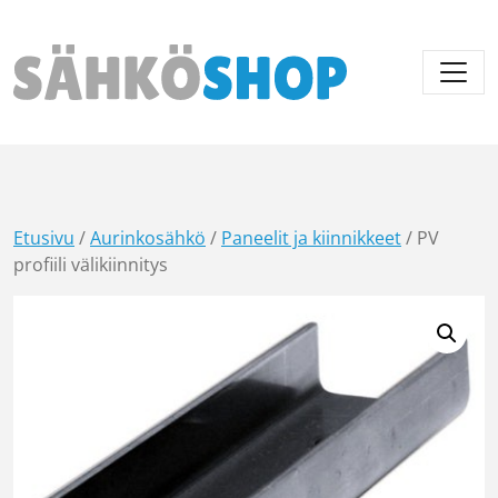
Päävalikko
Etusivu
/
Aurinkosähkö
/
Paneelit ja kiinnikkeet
/ PV
profiili välikiinnitys