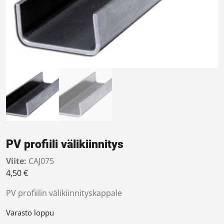
PV profiili välikiinnitys
Viite:
CAJ075
4,50
€
PV profiilin välikiinnityskappale
Varasto loppu