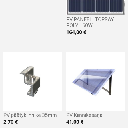
PV PANEELI TOPRAY
POLY 160W
164,00
€
PV päätykiinnike 35mm
PV Kiinnikesarja
2,70
€
41,00
€