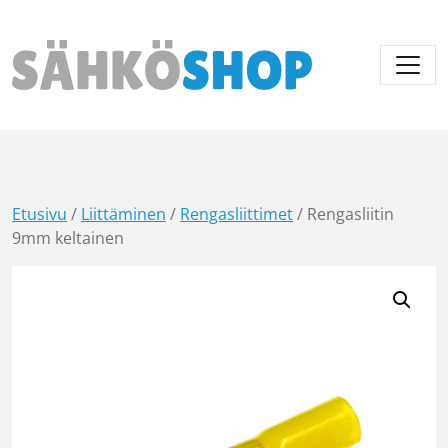
Päävalikko
Etusivu
/
Liittäminen
/
Rengasliittimet
/ Rengasliitin
9mm keltainen