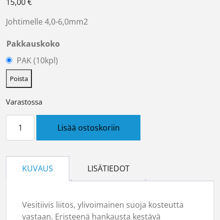
15,00
€
Johtimelle 4,0-6,0mm2
Pakkauskoko
PAK (10kpl)
Poista
Varastossa
Rengasliitin 9mm keltainen määrä
Lisää ostoskoriin
KUVAUS
LISÄTIEDOT
Vesitiivis liitos, ylivoimainen suoja kosteutta
vastaan. Eristeenä hankausta kestävä