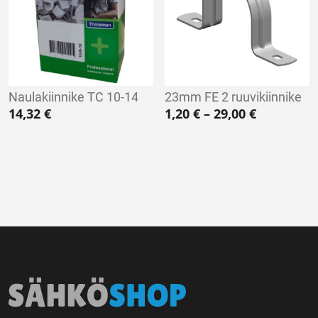
Naulakiinnike TC 10-14
23mm FE 2 ruuvikiinnike
Hintaluokk
14,32
€
1,20
€
–
29,00
€