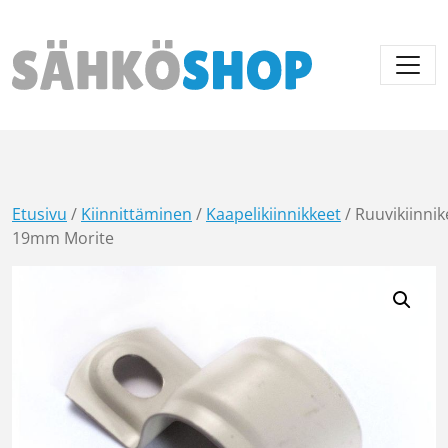
Päävalikko
Etusivu
/
Kiinnittäminen
/
Kaapelikiinnikkeet
/ Ruuvikiinnik
19mm Morite