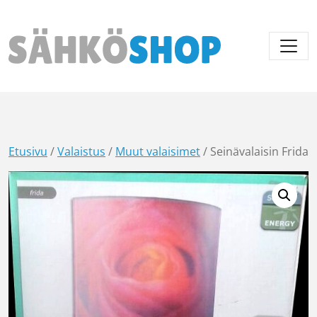
Päävalikko
Etusivu
/
Valaistus
/
Muut valaisimet
/ Seinävalaisin Frida