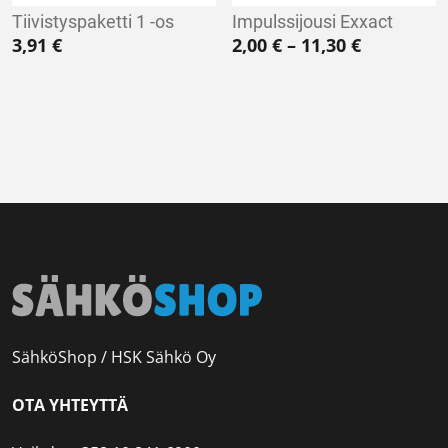
Tiivistyspaketti 1 -os
Impulssijousi Exxact
Hintaluokk
3,91
€
2,00
€
–
11,30
€
SähköShop / HSK Sähkö Oy
OTA YHTEYTTÄ