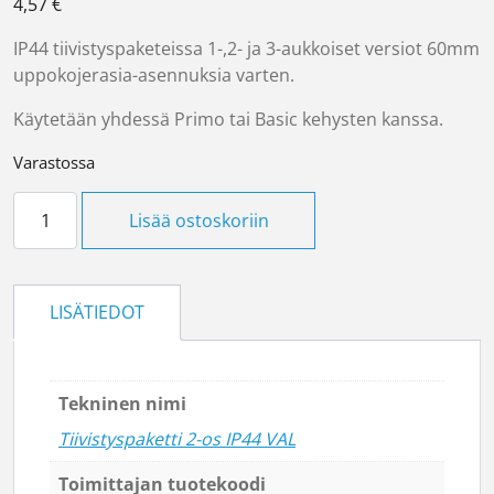
4,57
€
IP44 tiivistyspaketeissa 1-,2- ja 3-aukkoiset versiot 60mm
uppokojerasia-asennuksia varten.
Käytetään yhdessä Primo tai Basic kehysten kanssa.
Varastossa
Tiivistyspaketti 2 -os määrä
Lisää ostoskoriin
LISÄTIEDOT
Tekninen nimi
Tiivistyspaketti 2-os IP44 VAL
Toimittajan tuotekoodi