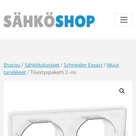
Päävalikko
Etusivu
/
Sähkökalusteet
/
Schneider Exxact
/
Muut
tarvikkeet
/ Tiivistyspaketti 2 -os