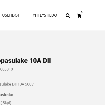
0
ITUSEHDOT
YHTEYSTIEDOT
ppasulake 10A DII
003010
sulake DII 10A 500V
uskoko
( 5kpl)