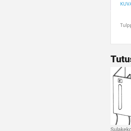
KUV
Tulp
Tutu
Sulakek