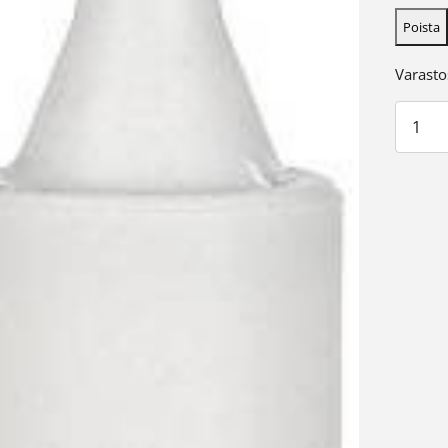
Poista
Varasto
Tulppa