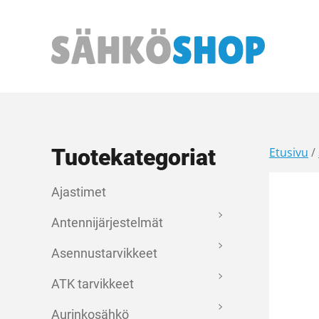
Päävalikko
Tuotekategoriat
Etusivu
/
Ajastimet
Antennijärjestelmät
Asennustarvikkeet
ATK tarvikkeet
Aurinkosähkö