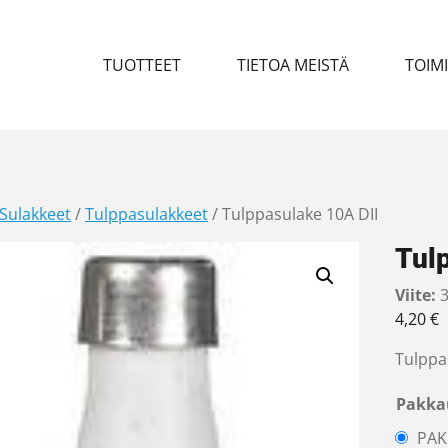
TUOTTEET
TIETOA MEISTÄ
TOIM
Sulakkeet
/
Tulppasulakkeet
/ Tulppasulake 10A DII
Tul
Viite:
3
4,20
€
Tulppa
Pakka
PAK 