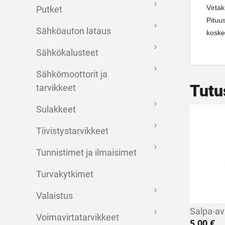
Virta
Putket
Pituu
Sähköauton lataus
koske
Sähkökalusteet
Sähkömoottorit ja
Tutu
tarvikkeet
Sulakkeet
Tiivistystarvikkeet
Tunnistimet ja ilmaisimet
Turvakytkimet
Valaistus
Salpa-av
Voimavirtatarvikkeet
5,00
€