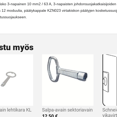
kisko 3-napainen 10 mm2 / 63 A, 3-napaisten johdonsuojakatkaisijoide
s 12 moduulia, päätykappale KZN023 virtakiskon päätyjen kosketussu
tussuojaukseen.
stu myös
ain lehtikara KL
Salpa-avain sektoriavain
Schnei
vikavir
12,50
€