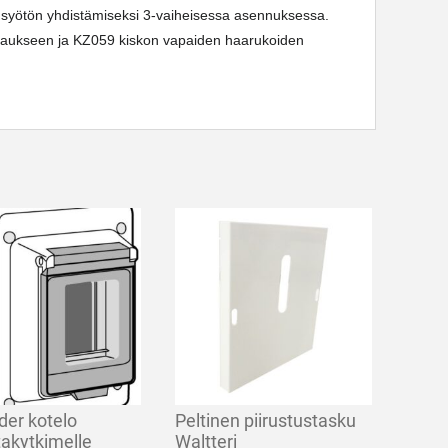
n syötön yhdistämiseksi 3-vaiheisessa asennuksessa.
ojaukseen ja KZ059 kiskon vapaiden haarukoiden
der kotelo
Peltinen piirustustasku
takytkimelle
Waltteri