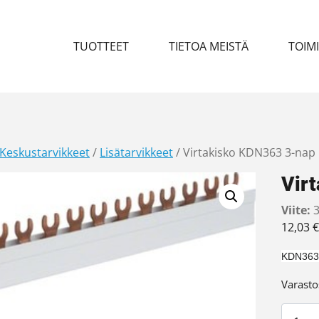
TUOTTEET
TIETOA MEISTÄ
TOIM
Keskustarvikkeet
/
Lisätarvikkeet
/ Virtakisko KDN363 3-na
Vir
Viite:
3
12,03
€
KDN363A
Varasto
Virtak