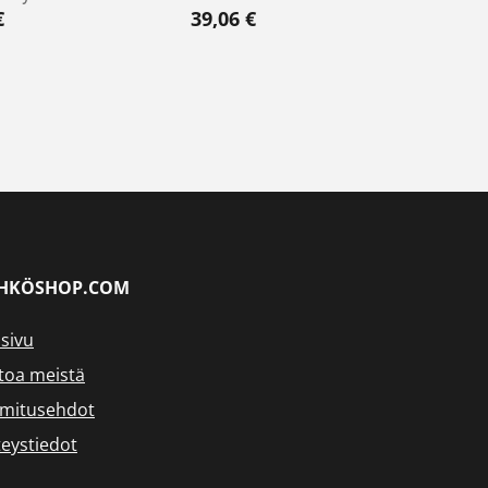
€
39,06
€
HKÖSHOP.COM
sivu
toa meistä
imitusehdot
eystiedot