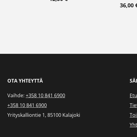
36,00
OTA YHTEYTTÄ
SÄ
Vaihde:
+358 10 841 6900
Etu
+358 10 841 6900
Tie
Yrityskalliontie 1, 85100 Kalajoki
To
Yht