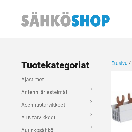
Päävalikko
Tuotekategoriat
Etusivu
/
Ajastimet
Antennijärjestelmät
Asennustarvikkeet
ATK tarvikkeet
Aurinkosähkö