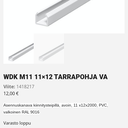
WDK M11 11×12 TARRAPOHJA VA
Viite:
1418217
12,00
€
Asennuskanava kiinnitysteipillä, avoin, 11 x12x2000, PVC,
valkoinen RAL 9016
Varasto loppu