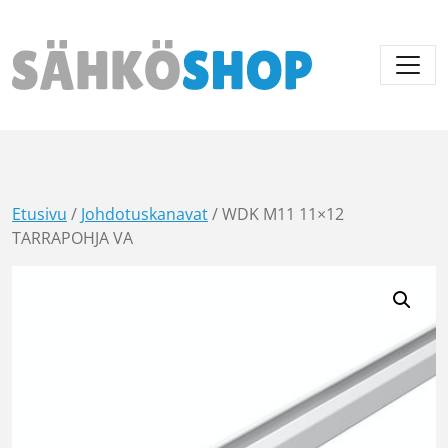
Päävalikko
Etusivu
/
Johdotuskanavat
/ WDK M11 11×12
TARRAPOHJA VA