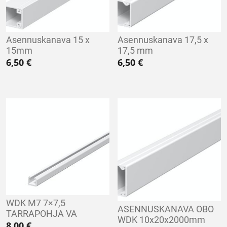
Asennuskanava 15 x
Asennuskanava 17,5 x
15mm
17,5 mm
6,50
€
6,50
€
WDK M7 7×7,5
ASENNUSKANAVA OBO
TARRAPOHJA VA
WDK 10x20x2000mm
8,00
€