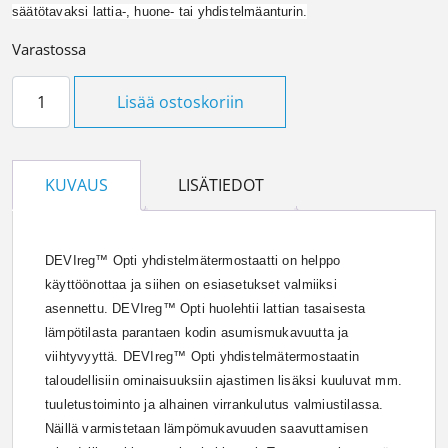
säätötavaksi lattia-, huone- tai yhdistelmäanturin.
Varastossa
Yhdistelmätermostaatti OPTI valkoinen määrä
Lisää ostoskoriin
KUVAUS
LISÄTIEDOT
DEVIreg™ Opti yhdistelmätermostaatti on helppo
käyttöönottaa ja siihen on esiasetukset valmiiksi
asennettu. DEVIreg™ Opti huolehtii lattian tasaisesta
lämpötilasta parantaen kodin asumismukavuutta ja
viihtyvyyttä. DEVIreg™ Opti yhdistelmätermostaatin
taloudellisiin ominaisuuksiin ajastimen lisäksi kuuluvat mm.
tuuletustoiminto ja alhainen virrankulutus valmiustilassa.
Näillä varmistetaan lämpömukavuuden saavuttamisen