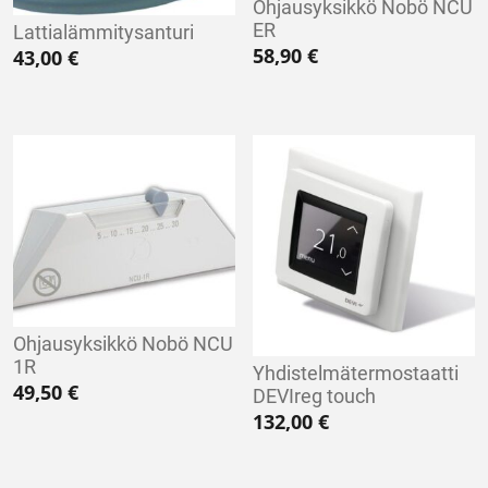
Ohjausyksikkö Nobö NCU
ER
Lattialämmitysanturi
58,90
€
43,00
€
Ohjausyksikkö Nobö NCU
1R
Yhdistelmätermostaatti
49,50
€
DEVIreg touch
132,00
€