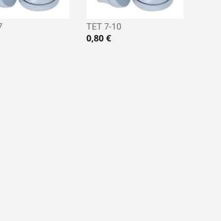
7
TET 7-10
0,80
€