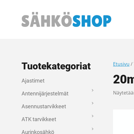
Päävalikko
Tuotekategoriat
Etusivu
/
20
Ajastimet
Näytetään
Antennijärjestelmät
Asennustarvikkeet
ATK tarvikkeet
Aurinkosähkö