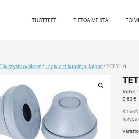
TUOTTEET
TIETOA MEISTÄ
TOIM
Tiivistystarvikkeet
/
Läpivientikumit ja -laipat
/ TET 7-10
TET
Viite:
1
0,80
€
Kalvoti
levypak
Varasto