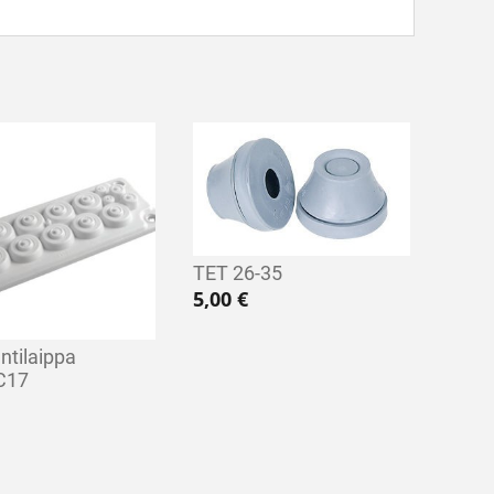
TET 26-35
5,00
€
ntilaippa
C17