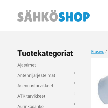
Päävalikko
Tuotekategoriat
Etusivu
/
Ajastimet
Antennijärjestelmät
Asennustarvikkeet
ATK tarvikkeet
Aurinkosähkö