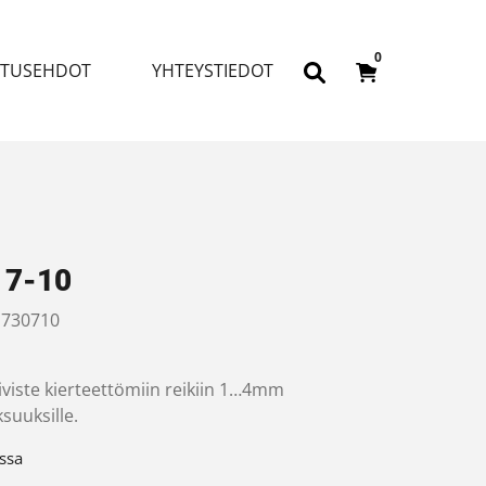
0
ITUSEHDOT
YHTEYSTIEDOT
 7-10
730710
iviste kierteettömiin reikiin 1…4mm
suuksille.
ssa