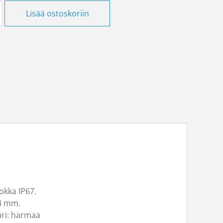
10 määrä
Lisää ostoskoriin
uokka IP67.
-4 mm.
äri: harmaa