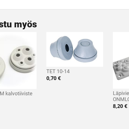
stu myös
TET 10-14
0,70
€
Läpivie
M kalvotiiviste
ONML
8,20
€