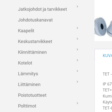
Jatkojohdot ja tarvikkeet
Johdotuskanavat
Kaapelit
Keskustarvikkeet
Kiinnittäminen
KUV
Kotelot
Lämmitys
TET -
IP 6
Liittäminen
TET=
Poistotuotteet
Kumis
Käyt
Polttimot
TET-