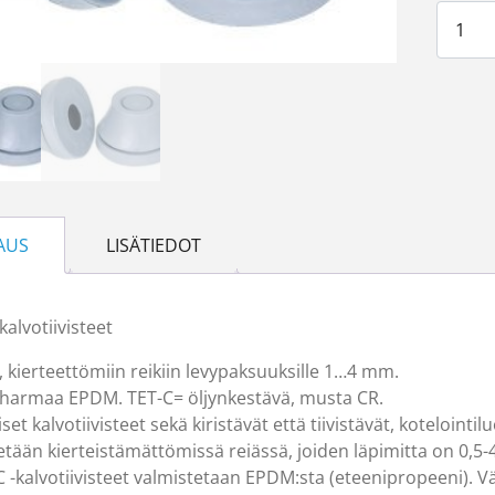
TET 7-
AUS
LISÄTIEDOT
kalvotiivisteet
7, kierteettömiin reikiin levypaksuuksille 1…4 mm.
harmaa EPDM. TET-C= öljynkestävä, musta CR.
et kalvotiivisteet sekä kiristävät että tiivistävät, kotelointil
etään kierteistämättömissä reiässä, joiden läpimitta on 0,5
C -kalvotiivisteet valmistetaan EPDM:sta (eteenipropeeni). V