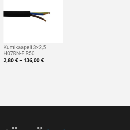
Kumikaapeli 3×2,5
H07RN-F R50
Hintaluokka: 2,80 € - 136,00 €
2,80
€
–
136,00
€