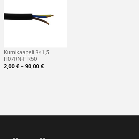
Kumikaapeli 3×1,5
H07RN-F R50
Hintaluokka: 2,00 € - 90,00 €
2,00
€
–
90,00
€