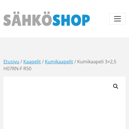
Päävalikko
Etusivu
/
Kaapelit
/
Kumikaapelit
/ Kumikaapeli 3×2,5
H07RN-F R50