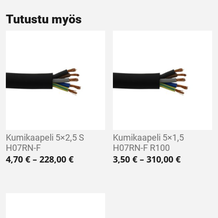
Tutustu myös
Kumikaapeli 5×2,5 S
Kumikaapeli 5×1,5
H07RN-F
H07RN-F R100
Hintaluokka: 4,70 € - 228,00 €
Hintaluo
4,70
€
–
228,00
€
3,50
€
–
310,00
€