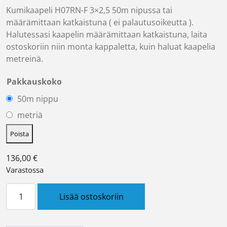
Kumikaapeli H07RN-F 3×2,5 50m nipussa tai
määrämittaan katkaistuna ( ei palautusoikeutta ).
Halutessasi kaapelin määrämittaan katkaistuna, laita
ostoskoriin niin monta kappaletta, kuin haluat kaapelia
metreinä.
Pakkauskoko
50m nippu
metriä
Poista
136,00
€
Varastossa
Kumikaapeli 3x2,5 H07RN-F R50 määrä
Lisää ostoskoriin