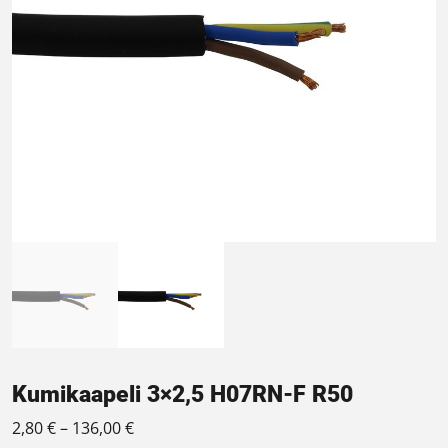
Kumikaapeli 3×2,5 H07RN-F R50
Hintaluokka: 2,80 € - 136,00 €
2,80
€
–
136,00
€