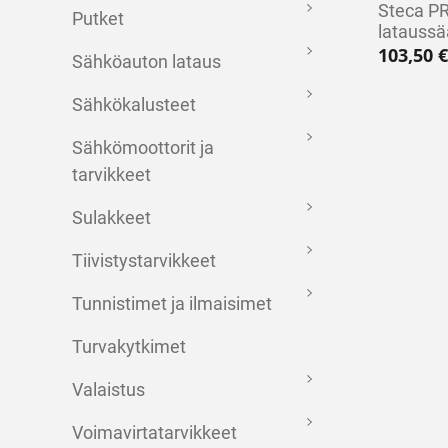
Steca P
Putket
lataussä
103,50
€
Sähköauton lataus
Sähkökalusteet
Sähkömoottorit ja
tarvikkeet
Sulakkeet
Tiivistystarvikkeet
Tunnistimet ja ilmaisimet
Turvakytkimet
Valaistus
Voimavirtatarvikkeet