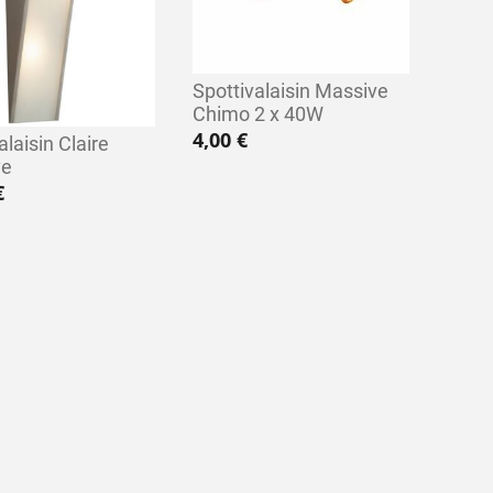
Spottivalaisin Massive
Chimo 2 x 40W
4,00
€
laisin Claire
ve
€