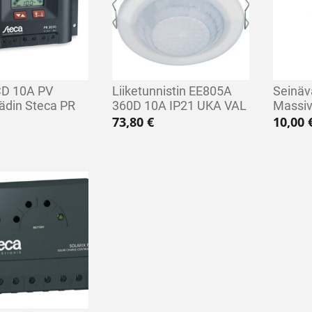
CD 10A PV
Liiketunnistin EE805A
Seinäva
ädin Steca PR
360D 10A IP21 UKA VAL
Massi
73,80
€
10,00