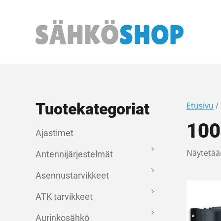
Päävalikko
Tuotekategoriat
Etusivu
/
10
Ajastimet
Näytetään
Antennijärjestelmät
Asennustarvikkeet
ATK tarvikkeet
Aurinkosähkö