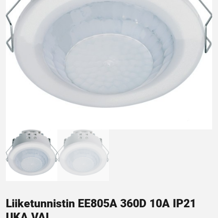
Liiketunnistin EE805A 360D 10A IP21
UKA VAL