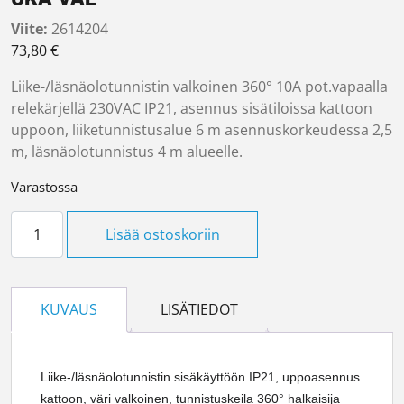
Viite:
2614204
73,80
€
Liike-/läsnäolotunnistin valkoinen 360° 10A pot.vapaalla
relekärjellä 230VAC IP21, asennus sisätiloissa kattoon
uppoon, liiketunnistusalue 6 m asennuskorkeudessa 2,5
m, läsnäolotunnistus 4 m alueelle.
Varastossa
Liiketunnistin EE805A 360D 10A IP21 UKA VAL määrä
Lisää ostoskoriin
KUVAUS
LISÄTIEDOT
Liike-/läsnäolotunnistin sisäkäyttöön IP21, uppoasennus
kattoon, väri valkoinen, tunnistuskeila 360° halkaisija