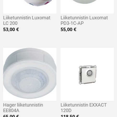
Liiketunnistin Luxomat
Liiketunnistin Luxomat
LC 200
PD3-1C-AP
53,00
€
55,00
€
Hager liiketunnistin
Liiketunnistin EXXACT
EE804A
120D
65,00
€
118,50
€