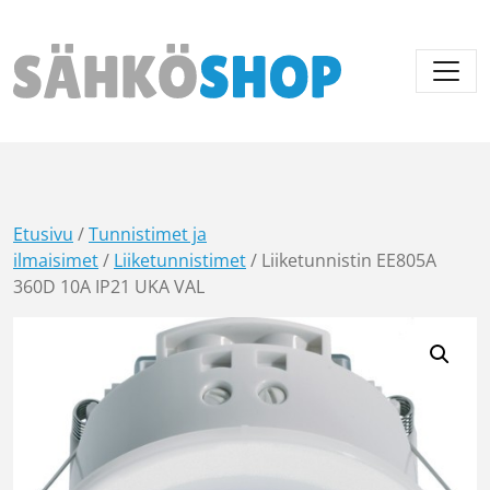
Päävalikko
Etusivu
/
Tunnistimet ja
ilmaisimet
/
Liiketunnistimet
/ Liiketunnistin EE805A
360D 10A IP21 UKA VAL