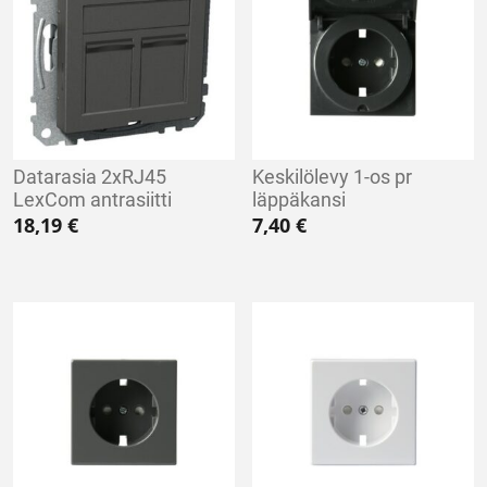
Datarasia 2xRJ45
Keskilölevy 1-os pr
LexCom antrasiitti
läppäkansi
18,19
€
7,40
€