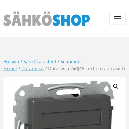
Päävalikko
Etusivu
/
Sähkökalusteet
/
Schneider
Exxact
/
Datarasiat
/ Datarasia 2xRJ45 LexCom antrasiitti