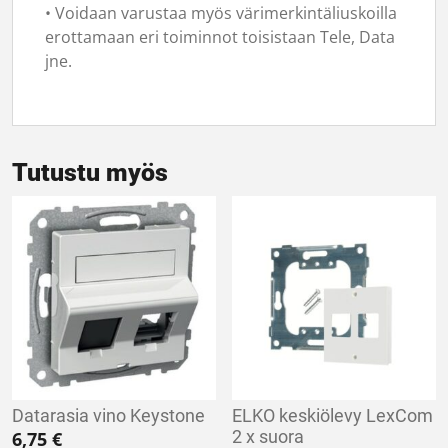
• Voidaan varustaa myös värimerkintäliuskoilla
erottamaan eri toiminnot toisistaan Tele, Data
jne.
Tutustu myös
Datarasia vino Keystone
ELKO keskiölevy LexCom
2 x suora
6,75
€