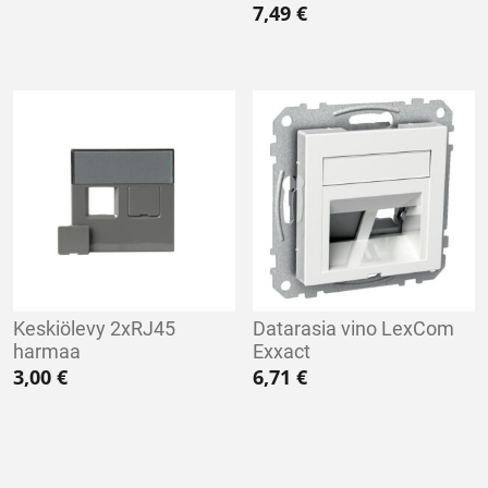
7,49
€
Keskiölevy 2xRJ45
Datarasia vino LexCom
harmaa
Exxact
3,00
€
6,71
€