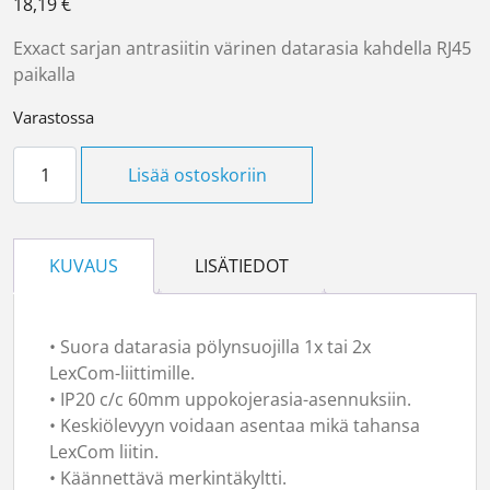
18,19
€
Exxact sarjan antrasiitin värinen datarasia kahdella RJ45
paikalla
Varastossa
Datarasia 2xRJ45 LexCom antrasiitti määrä
Lisää ostoskoriin
KUVAUS
LISÄTIEDOT
• Suora datarasia pölynsuojilla 1x tai 2x
LexCom-liittimille.
• IP20 c/c 60mm uppokojerasia-asennuksiin.
• Keskiölevyyn voidaan asentaa mikä tahansa
LexCom liitin.
• Käännettävä merkintäkyltti.