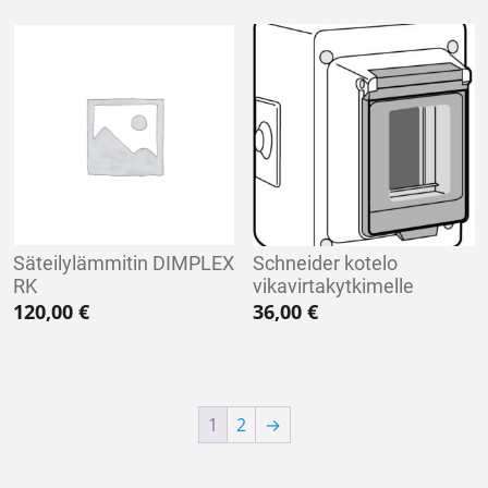
Säteilylämmitin DIMPLEX
Schneider kotelo
RK
vikavirtakytkimelle
120,00
€
36,00
€
1
2
→