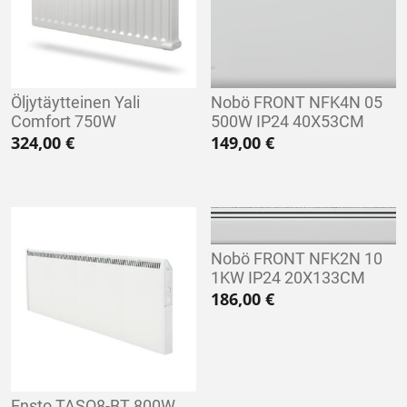
Öljytäytteinen Yali
Nobö FRONT NFK4N 05
Comfort 750W
500W IP24 40X53CM
324,00
€
149,00
€
Nobö FRONT NFK2N 10
1KW IP24 20X133CM
186,00
€
Ensto TASO8-BT 800W