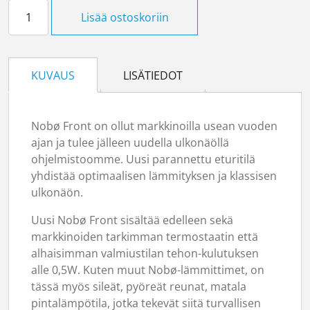
Nobö FRONT NFK4N 15 1,5kW IP24 40X103CM määrä
Lisää ostoskoriin
KUVAUS
LISÄTIEDOT
Nobø Front on ollut markkinoilla usean vuoden
ajan ja tulee jälleen uudella ulkonäöllä
ohjelmistoomme. Uusi parannettu eturitilä
yhdistää optimaalisen lämmityksen ja klassisen
ulkonäön.
Uusi Nobø Front sisältää edelleen sekä
markkinoiden tarkimman termostaatin että
alhaisimman valmiustilan tehon-kulutuksen
alle 0,5W. Kuten muut Nobø-lämmittimet, on
tässä myös sileät, pyöreät reunat, matala
pintalämpötila, jotka tekevät siitä turvallisen