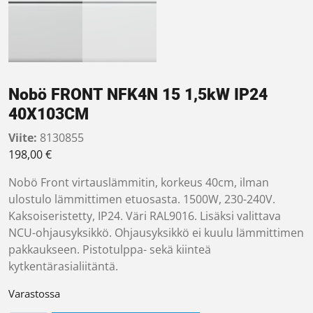
Nobö FRONT NFK4N 15 1,5kW IP24
40X103CM
Viite:
8130855
198,00
€
Nobö Front virtauslämmitin, korkeus 40cm, ilman
ulostulo lämmittimen etuosasta. 1500W, 230-240V.
Kaksoiseristetty, IP24. Väri RAL9016. Lisäksi valittava
NCU-ohjausyksikkö. Ohjausyksikkö ei kuulu lämmittimen
pakkaukseen. Pistotulppa- sekä kiinteä
kytkentärasialiitäntä.
Varastossa