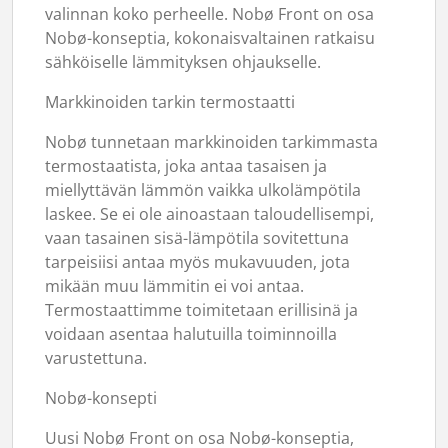
valinnan koko perheelle. Nobø Front on osa
Nobø-konseptia, kokonaisvaltainen ratkaisu
sähköiselle lämmityksen ohjaukselle.
Markkinoiden tarkin termostaatti
Nobø tunnetaan markkinoiden tarkimmasta
termostaatista, joka antaa tasaisen ja
miellyttävän lämmön vaikka ulkolämpötila
laskee. Se ei ole ainoastaan taloudellisempi,
vaan tasainen sisä-lämpötila sovitettuna
tarpeisiisi antaa myös mukavuuden, jota
mikään muu lämmitin ei voi antaa.
Termostaattimme toimitetaan erillisinä ja
voidaan asentaa halutuilla toiminnoilla
varustettuna.
Nobø-konsepti
Uusi Nobø Front on osa Nobø-konseptia,