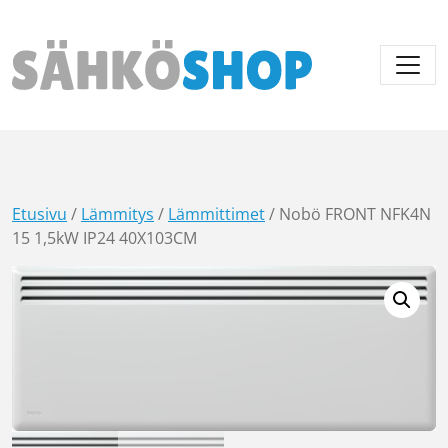
Päävalikko
Etusivu
/
Lämmitys
/
Lämmittimet
/ Nobö FRONT NFK4N
15 1,5kW IP24 40X103CM