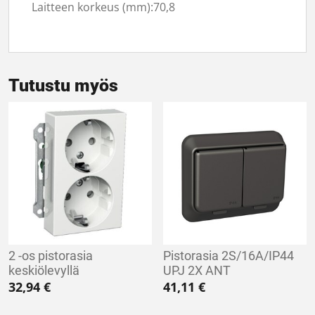
Laitteen korkeus (mm):70,8
Tutustu myös
2 -os pistorasia
Pistorasia 2S/16A/IP44
keskiölevyllä
UPJ 2X ANT
32,94
€
41,11
€