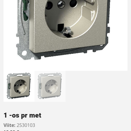
1 -os pr met
Viite:
2530103