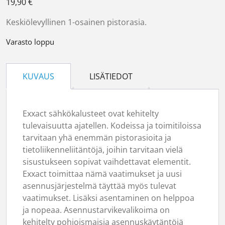
19,90
€
Keskiölevyllinen 1-osainen pistorasia.
Varasto loppu
KUVAUS
LISÄTIEDOT
Exxact sähkökalusteet ovat kehitelty
tulevaisuutta ajatellen. Kodeissa ja toimitiloissa
tarvitaan yhä enemmän pistorasioita ja
tietoliikenneliitäntöjä, joihin tarvitaan vielä
sisustukseen sopivat vaihdettavat elementit.
Exxact toimittaa nämä vaatimukset ja uusi
asennusjärjestelmä täyttää myös tulevat
vaatimukset. Lisäksi asentaminen on helppoa
ja nopeaa. Asennustarvikevalikoima on
kehitelty pohjoismaisia asennuskäytäntöjä