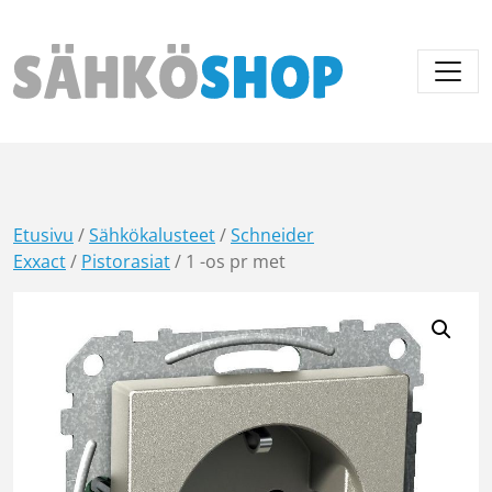
Päävalikko
Etusivu
/
Sähkökalusteet
/
Schneider
Exxact
/
Pistorasiat
/ 1 -os pr met