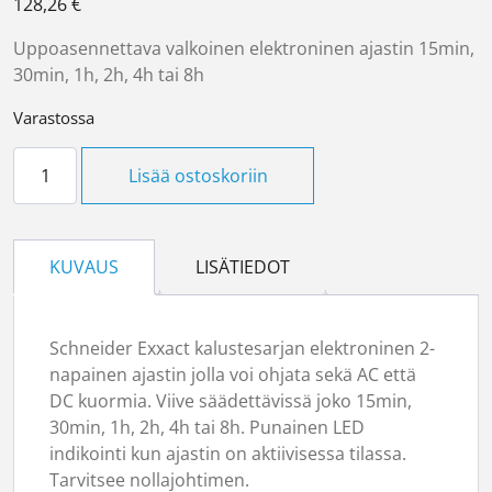
128,26
€
Uppoasennettava valkoinen elektroninen ajastin 15min,
30min, 1h, 2h, 4h tai 8h
Varastossa
Ajastin Exxact 15min-8h valkoinen määrä
Lisää ostoskoriin
KUVAUS
LISÄTIEDOT
Schneider Exxact kalustesarjan elektroninen 2-
napainen ajastin jolla voi ohjata sekä AC että
DC kuormia. Viive säädettävissä joko 15min,
30min, 1h, 2h, 4h tai 8h. Punainen LED
indikointi kun ajastin on aktiivisessa tilassa.
Tarvitsee nollajohtimen.