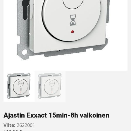
Ajastin Exxact 15min-8h valkoinen
Viite:
2622001