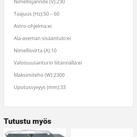
Nimellisjännite (V):
230
Taajuus (Hz):
50 – 60
Astro-ohjelma:
ei
Ala-aseman sisääntulo:
ei
Nimellisvirta (A):
10
Valoisuusanturin liitännällä:
ei
Maksimiteho (W):
2300
Upotussyvyys (mm):
33
Tutustu myös