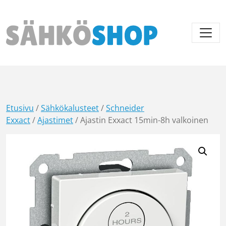
Päävalikko
Etusivu
/
Sähkökalusteet
/
Schneider
Exxact
/
Ajastimet
/ Ajastin Exxact 15min-8h valkoinen