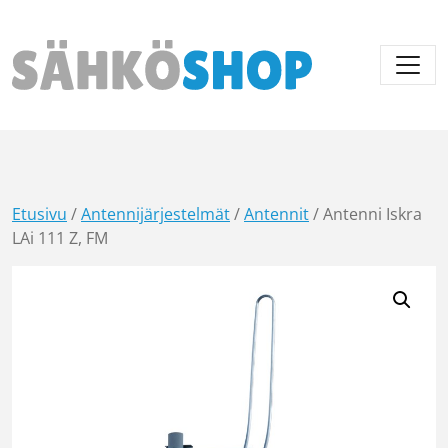
Päävalikko
Etusivu
/
Antennijärjestelmät
/
Antennit
/ Antenni Iskra
LAi 111 Z, FM