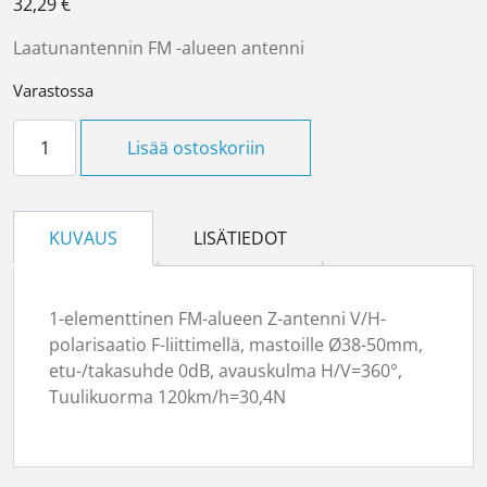
32,29
€
Laatunantennin FM -alueen antenni
Varastossa
Antenni Iskra LAi 111 Z, FM määrä
Lisää ostoskoriin
KUVAUS
LISÄTIEDOT
1-elementtinen FM-alueen Z-antenni V/H-
polarisaatio F-liittimellä, mastoille Ø38-50mm,
etu-/takasuhde 0dB, avauskulma H/V=360°,
Tuulikuorma 120km/h=30,4N