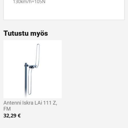
130km/h=105N
Tutustu myös
Antenni Iskra LAi 111 Z,
FM
32,29
€