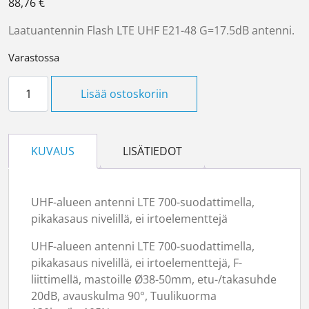
88,76
€
Laatuantennin Flash LTE UHF E21-48 G=17.5dB antenni.
Varastossa
FLASH LTE UHF antenni määrä
Lisää ostoskoriin
KUVAUS
LISÄTIEDOT
UHF-alueen antenni LTE 700-suodattimella,
pikakasaus nivelillä, ei irtoelementtejä
UHF-alueen antenni LTE 700-suodattimella,
pikakasaus nivelillä, ei irtoelementtejä, F-
liittimellä, mastoille Ø38-50mm, etu-/takasuhde
20dB, avauskulma 90°, Tuulikuorma