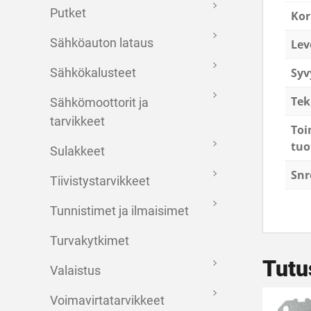
Putket
Kor
Sähköauton lataus
Lev
Syv
Sähkökalusteet
Tek
Sähkömoottorit ja
tarvikkeet
Toi
tuo
Sulakkeet
Snr
Tiivistystarvikkeet
Tunnistimet ja ilmaisimet
Turvakytkimet
Tutu
Valaistus
Voimavirtatarvikkeet