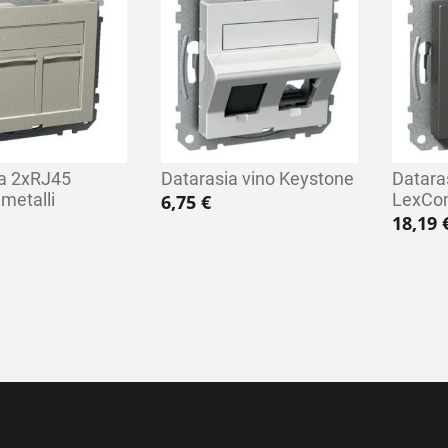
ia 2xRJ45
Datarasia vino Keystone
Datara
metalli
LexCom
6,75
€
18,19