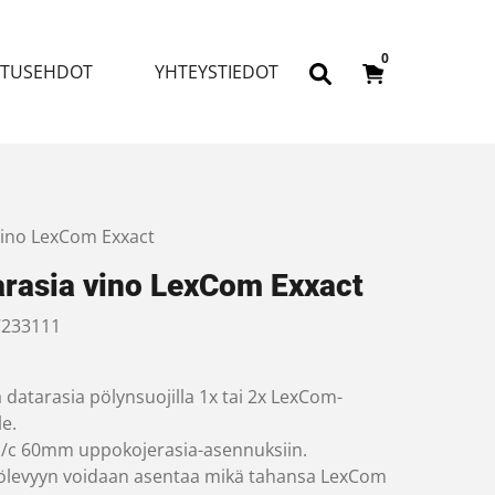
0
ITUSEHDOT
YHTEYSTIEDOT
vino LexCom Exxact
arasia vino LexCom Exxact
233111
 datarasia pölynsuojilla 1x tai 2x LexCom-
le.
 c/c 60mm uppokojerasia-asennuksiin.
iölevyyn voidaan asentaa mikä tahansa LexCom