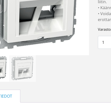
liitin.
• Käänn
• Void
erottam
Varasto
Datara
TIEDOT