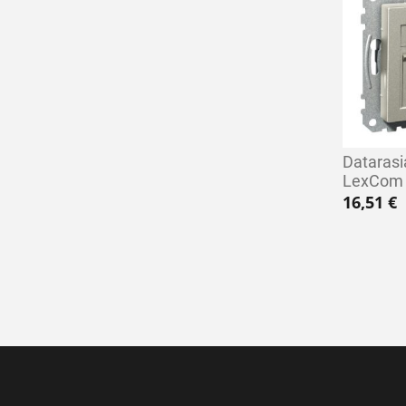
Dataras
LexCom 
16,51
€