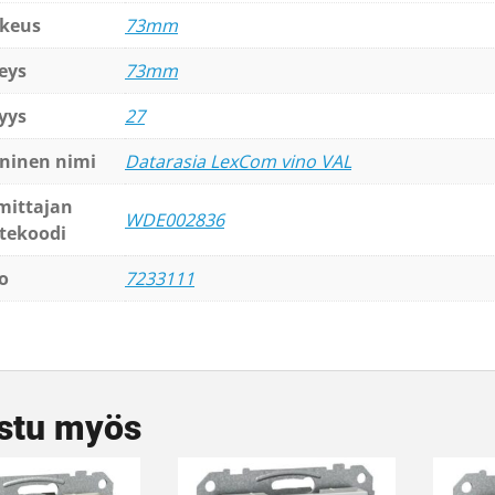
keus
73mm
eys
73mm
yys
27
ninen nimi
Datarasia LexCom vino VAL
mittajan
WDE002836
tekoodi
o
7233111
stu myös