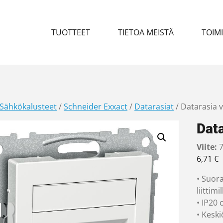
TUOTTEET
TIETOA MEISTÄ
TOIM
Sähkökalusteet
/
Schneider Exxact
/
Datarasiat
/ Datarasia 
Dat
Viite:
7
6,71
€
• Suora
liittimil
• IP20
• Kesk