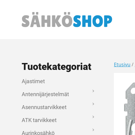
Päävalikko
Tuotekategoriat
Etusivu
/
Ajastimet
Antennijärjestelmät
Asennustarvikkeet
ATK tarvikkeet
Aurinkosähkö