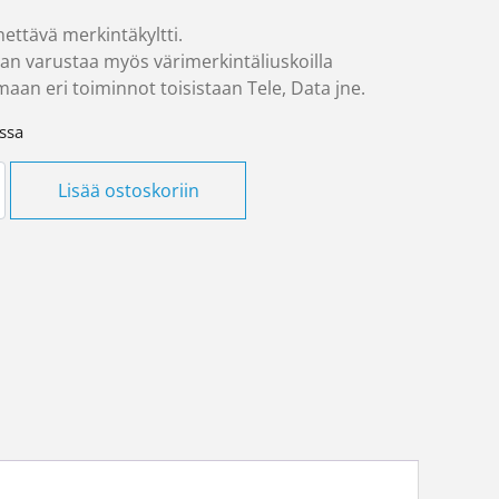
ettävä merkintäkyltti.
aan varustaa myös värimerkintäliuskoilla
aan eri toiminnot toisistaan Tele, Data jne.
ssa
sia vino LexCom Exxact määrä
Lisää ostoskoriin