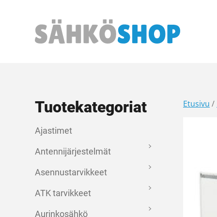
Päävalikko
Tuotekategoriat
Etusivu
/
Ajastimet
Antennijärjestelmät
Asennustarvikkeet
ATK tarvikkeet
Aurinkosähkö