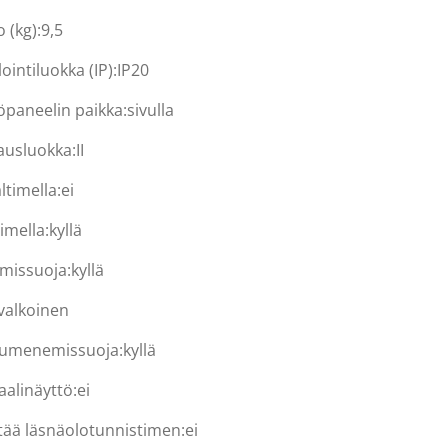
 (kg):
9,5
ointiluokka (IP):
IP20
öpaneelin paikka:
sivulla
ausluokka:
II
ltimella:
ei
imella:
kyllä
ymissuoja:
kyllä
valkoinen
uumenemissuoja:
kyllä
aalinäyttö:
ei
ltää läsnäolotunnistimen:
ei