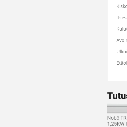
Kisk
Itses
Kulu
Avoi
Ulko
Etäo
Tutu
Nobö FR
1,25KW 