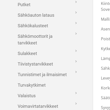
Kiint
Putket
Sovel
Sähköauton lataus
Malli
Sähkökalusteet
Asen
Sähkömoottorit ja
Pois
tarvikkeet
Kytk
Sulakkeet
Lämp
Tiivistystarvikkeet
Sähk
Tunnistimet ja ilmaisimet
Leve
Turvakytkimet
Kork
Valaistus
Säät
Voimavirtatarvikkeet
Syvy