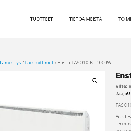
TUOTTEET
TIETOA MEISTÄ
TOIM
Lämmitys
/
Lämmittimet
/ Ensto TASO10-BT 1000W
Ens
Viite:
8
223,50
TASO10
Ecodesi
termost
eriksee