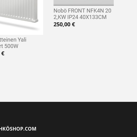
Nobö FRONT NFK4N 20
2,KW IP24 40X133CM
250,00
€
tteinen Yali
rt 500W
0
€
HKÖSHOP.COM