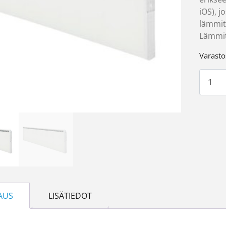
iOS), j
lämmit
Lämmit
Varasto
Ensto 
AUS
LISÄTIEDOT