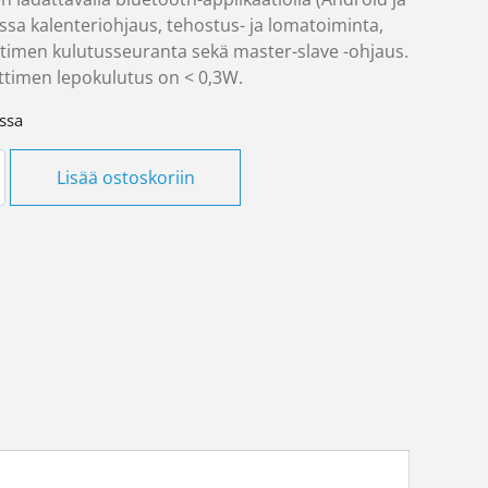
ossa kalenteriohjaus, tehostus- ja lomatoiminta,
timen kulutusseuranta sekä master-slave -ohjaus.
timen lepokulutus on < 0,3W.
ssa
TASO10-BT 1000W määrä
Lisää ostoskoriin