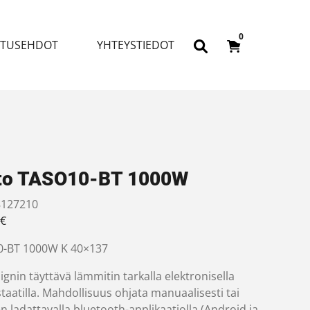
0
ITUSEHDOT
YHTEYSTIEDOT
to TASO10-BT 1000W
127210
€
-BT 1000W K 40×137
gnin täyttävä lämmitin tarkalla elektronisella
aatilla. Mahdollisuus ohjata manuaalisesti tai
n ladattavalla bluetooth-applikaatiolla (Android ja