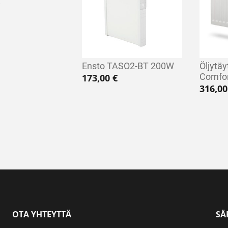
Ensto TASO2-BT 200W
Öljytäy
Comfo
173,00
€
316,0
OTA YHTEYTTÄ
SÄ