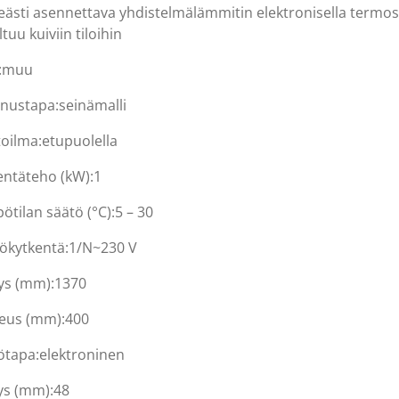
eästi asennettava yhdistelmälämmitin elektronisella termostaat
tuu kuiviin tiloihin
:
muu
nustapa:
seinämalli
toilma:
etupuolella
entäteho (kW):
1
ötilan säätö (°C):
5 – 30
ökytkentä:
1/N~230 V
ys (mm):
1370
eus (mm):
400
ötapa:
elektroninen
ys (mm):
48