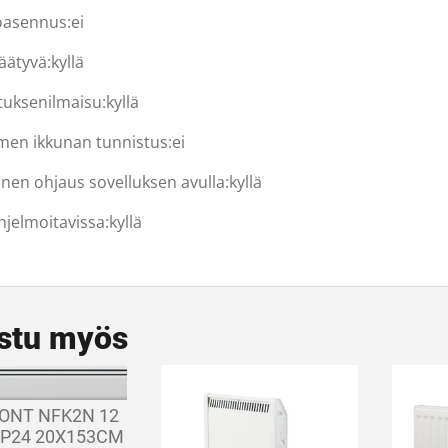
oasennus:
ei
äätyvä:
kyllä
tuksenilmaisu:
kyllä
men ikkunan tunnistus:
ei
inen ohjaus sovelluksen avulla:
kyllä
hjelmoitavissa:
kyllä
stu myös
ONT NFK2N 12
IP24 20X153CM