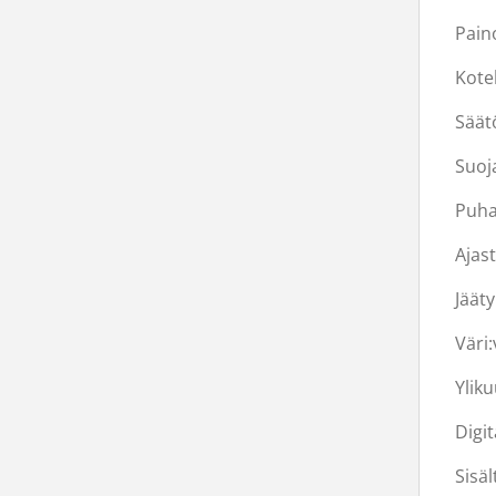
Paino
Kotel
Säät
Suoj
Puha
Ajast
Jäät
Väri:
Ylik
Digit
Sisä