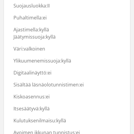
Suojausluokka:
II
Puhaltimella:
ei
Ajastimella:
kyllä
Jäätymissuoja:
kyllä
Väri:
valkoinen
Ylikuumenemissuoja:
kyllä
Digitaalinäyttö:
ei
Sisältää läsnäolotunnistimen:
ei
Kiskoasennus:
ei
Itsesäätyvä:
kyllä
Kulutuksenilmaisu:
kyllä
Avoimen ikkunan tunnistus:
ei