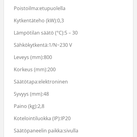
Poistoilma:
etupuolella
Kytkentäteho (kW):
0,3
Lämpötilan säätö (°C):
5 – 30
Sähkökytkentä:
1/N~230 V
Leveys (mm):
800
Korkeus (mm):
200
Säätötapa:
elektroninen
Syvyys (mm):
48
Paino (kg):
2,8
Kotelointiluokka (IP):
IP20
Säätöpaneelin paikka:
sivulla