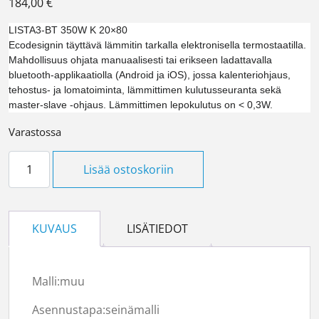
184,00
€
LISTA3-BT 350W K 20×80
Ecodesignin täyttävä lämmitin tarkalla elektronisella termostaatilla.
Mahdollisuus ohjata manuaalisesti tai erikseen ladattavalla
bluetooth-applikaatiolla (Android ja iOS), jossa kalenteriohjaus,
tehostus- ja lomatoiminta, lämmittimen kulutusseuranta sekä
master-slave -ohjaus. Lämmittimen lepokulutus on < 0,3W.
Varastossa
Ensto TUPA LISTA-BT 350W määrä
Lisää ostoskoriin
KUVAUS
LISÄTIEDOT
Malli:
muu
Asennustapa:
seinämalli