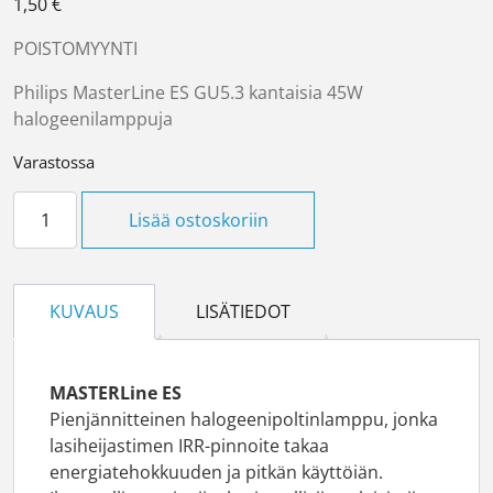
1,50
€
POISTOMYYNTI
Philips MasterLine ES GU5.3 kantaisia 45W
halogeenilamppuja
Varastossa
Halogeenilamppu 45W GU5.3 määrä
Lisää ostoskoriin
KUVAUS
LISÄTIEDOT
MASTERLine ES
Pienjännitteinen halogeenipoltinlamppu, jonka
lasiheijastimen IRR-pinnoite takaa
energiatehokkuuden ja pitkän käyttöiän.