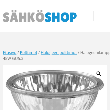
Päävalikko
Etusivu
/
Polttimot
/
Halogeenipolttimot
/ Halogeenilamp
45W GU5.3