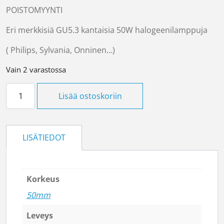
POISTOMYYNTI
Eri merkkisiä GU5.3 kantaisia 50W halogeenilamppuja
( Philips, Sylvania, Onninen…)
Vain 2 varastossa
Halogeenilamppu 50W GU5.3 määrä
Lisää ostoskoriin
LISÄTIEDOT
Korkeus
50mm
Leveys