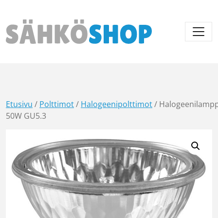
Päävalikko
Etusivu
/
Polttimot
/
Halogeenipolttimot
/ Halogeenilamp
50W GU5.3