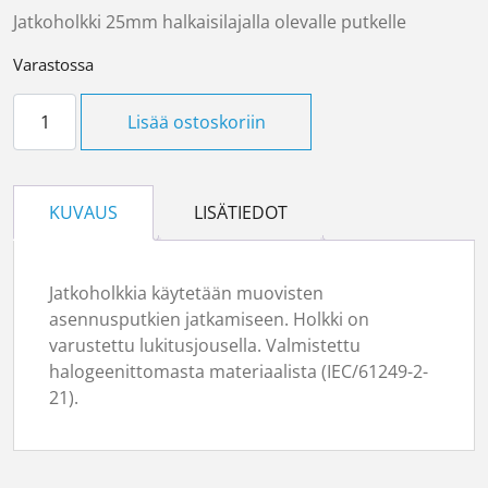
Jatkoholkki 25mm halkaisilajalla olevalle putkelle
Varastossa
Jatkomuhvi AJ 25 määrä
Lisää ostoskoriin
KUVAUS
LISÄTIEDOT
Jatkoholkkia käytetään muovisten
asennusputkien jatkamiseen. Holkki on
varustettu lukitusjousella. Valmistettu
halogeenittomasta materiaalista (IEC/61249-2-
21).