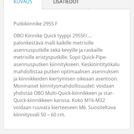
KUVAUS
LISÄTIEDOT
Putkikiinnike 2955 F
OBO Kiinnike Quick tyyppi 2955F/….
palonkestävä malli kaikille metrisille
asennusputkille sekä kevyille ja raskaille
metrisille eristysputkille. Sopii Quick-Pipe-
asennusputken kiinnitykseen. Keskiöintityökalu
mahdollistaa putken optimaalisen asennuksen
ja kiinnikkeiden kiertymisen oikeaan asentoon.
Moninaiset kiinnitysmahdollisuudet: voidaan
yhdistää OBO Multi-Quick-kiinnikkeen ja star-
Quick-kiinnikkeen kanssa. Koko M16-M32
voidaan ruuvata kierteeseen M6. Suositeltava
kiinnitysväli 50 – 60 cm.