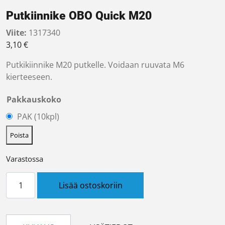
Putkiinnike OBO Quick M20
Viite:
1317340
3,10
€
Putkikiinnike M20 putkelle. Voidaan ruuvata M6
kierteeseen.
Pakkauskoko
PAK (10kpl)
Poista
Varastossa
Putkiinnike OBO Quick M20 määrä
Lisää ostoskoriin