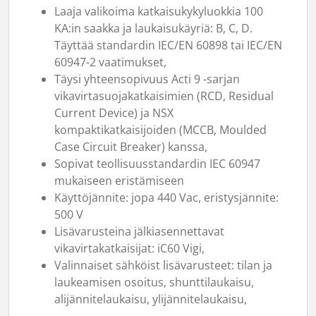
Laaja valikoima katkaisukykyluokkia 100
KA:in saakka ja laukaisukäyriä: B, C, D.
Täyttää standardin IEC/EN 60898 tai IEC/EN
60947-2 vaatimukset,
Täysi yhteensopivuus Acti 9 -sarjan
vikavirtasuojakatkaisimien (RCD, Residual
Current Device) ja NSX
kompaktikatkaisijoiden (MCCB, Moulded
Case Circuit Breaker) kanssa,
Sopivat teollisuusstandardin IEC 60947
mukaiseen eristämiseen
Käyttöjännite: jopa 440 Vac, eristysjännite:
500 V
Lisävarusteina jälkiasennettavat
vikavirtakatkaisijat: iC60 Vigi,
Valinnaiset sähköist lisävarusteet: tilan ja
laukeamisen osoitus, shunttilaukaisu,
alijännitelaukaisu, ylijännitelaukaisu,