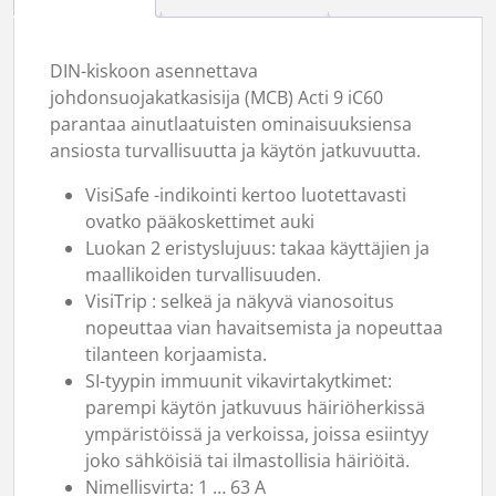
DIN-kiskoon asennettava
johdonsuojakatkasisija (MCB) Acti 9 iC60
parantaa ainutlaatuisten ominaisuuksiensa
ansiosta turvallisuutta ja käytön jatkuvuutta.
VisiSafe -indikointi kertoo luotettavasti
ovatko pääkoskettimet auki
Luokan 2 eristyslujuus: takaa käyttäjien ja
maallikoiden turvallisuuden.
VisiTrip : selkeä ja näkyvä vianosoitus
nopeuttaa vian havaitsemista ja nopeuttaa
tilanteen korjaamista.
SI-tyypin immuunit vikavirtakytkimet:
parempi käytön jatkuvuus häiriöherkissä
ympäristöissä ja verkoissa, joissa esiintyy
joko sähköisiä tai ilmastollisia häiriöitä.
Nimellisvirta: 1 … 63 A