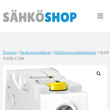
Päävalikko
Etusivu
/
Keskustarvikkeet
/
Johdonsuojakatkaisijat
/ Acti9
iC60N C10A