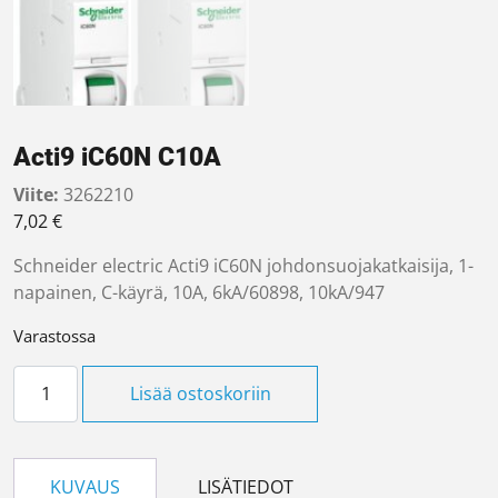
Acti9 iC60N C10A
Viite:
3262210
7,02
€
Schneider electric Acti9 iC60N johdonsuojakatkaisija, 1-
napainen, C-käyrä, 10A, 6kA/60898, 10kA/947
Varastossa
Acti9 iC60N C10A määrä
Lisää ostoskoriin
KUVAUS
LISÄTIEDOT