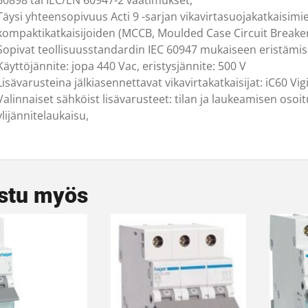
60898 tai IEC/EN 60947-2 vaatimukset,
Täysi yhteensopivuus Acti 9 -sarjan vikavirtasuojakatkaisimi
kompaktikatkaisijoiden (MCCB, Moulded Case Circuit Breake
Sopivat teollisuusstandardin IEC 60947 mukaiseen eristämi
Käyttöjännite: jopa 440 Vac, eristysjännite: 500 V
Lisävarusteina jälkiasennettavat vikavirtakatkaisijat: iC60 Vig
Valinnaiset sähköist lisävarusteet: tilan ja laukeamisen osoit
ylijännitelaukaisu,
stu myös