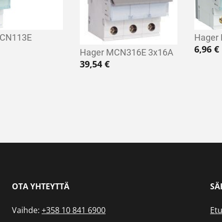
MCN113E
Hager
6,96
€
Hager MCN316E 3x16A
39,54
€
OTA YHTEYTTÄ
SÄ
Vaihde:
+358 10 841 6900
Etu