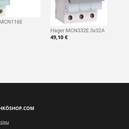
 MCN116E
Hager MCN332E 3x32A
49,10
€
HKÖSHOP.COM
sivu