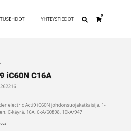
0
ITUSEHDOT
YHTEYSTIEDOT
A
i9 iC60N C16A
262216
er electric Acti9 iC60N johdonsuojakatkaisija, 1-
en, C-käyrä, 16A, 6kA/60898, 10kA/947
ssa