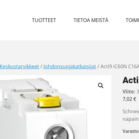
TUOTTEET
TIETOA MEISTÄ
TOIM
Keskustarvikkeet
/
Johdonsuojakatkaisijat
/ Acti9 iC60N C16
Act
Viite:
3
7,02
€
Schneid
napain
Varasto