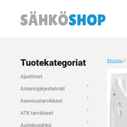
Päävalikko
Tuotekategoriat
Etusivu
/
Ajastimet
Antennijärjestelmät
Asennustarvikkeet
ATK tarvikkeet
Aurinkosähkö