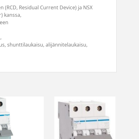
en (RCD, Residual Current Device) ja NSX
r) kanssa,
seen
i,
us, shunttilaukaisu, alijännitelaukaisu,