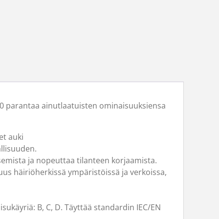
60 parantaa ainutlaatuisten ominaisuuksiensa
et auki
allisuuden.
tsemista ja nopeuttaa tilanteen korjaamista.
uus häiriöherkissä ympäristöissä ja verkoissa,
isukäyriä: B, C, D. Täyttää standardin IEC/EN