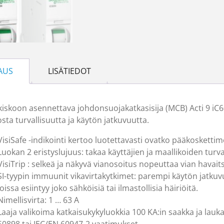
AUS
LISÄTIEDOT
kiskoon asennettava johdonsuojakatkasisija (MCB) Acti 9 iC
sta turvallisuutta ja käytön jatkuvuutta.
VisiSafe -indikointi kertoo luotettavasti ovatko pääkoskettim
Luokan 2 eristyslujuus: takaa käyttäjien ja maallikoiden turv
VisiTrip : selkeä ja näkyvä vianosoitus nopeuttaa vian havai
SI-tyypin immuunit vikavirtakytkimet: parempi käytön jatkuv
joissa esiintyy joko sähköisiä tai ilmastollisia häiriöitä.
Nimellisvirta: 1 … 63 A
Laaja valikoima katkaisukykyluokkia 100 KA:in saakka ja lauka