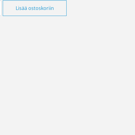
iC60N C16A määrä
Lisää ostoskoriin