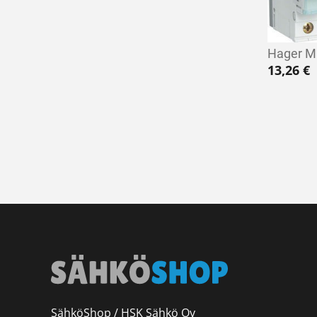
Hager 
13,26
€
SähköShop / HSK Sähkö Oy