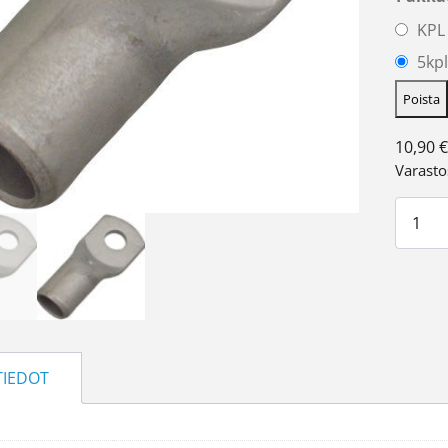
KPL
5kpl
Poista
10,90
€
Varasto
Kaapel
TIEDOT