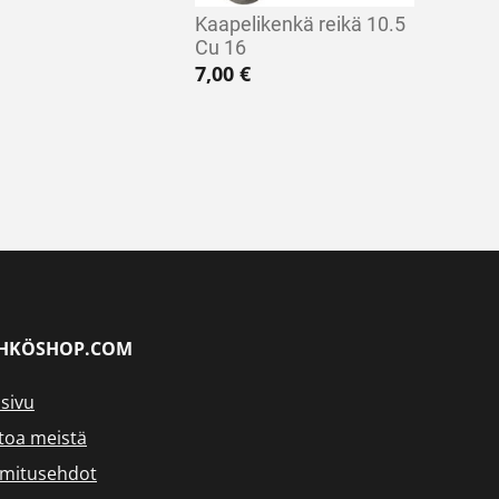
Kaapelikenkä reikä 10.5
Cu 16
€ - 15,70 €
7,00
€
HKÖSHOP.COM
sivu
toa meistä
imitusehdot