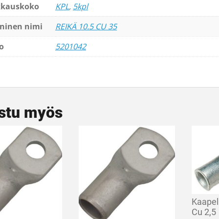
kkauskoko
KPL
,
5kpl
ninen nimi
REIKÄ 10.5 CU 35
o
5201042
stu myös
Kaapel
Cu 2,5