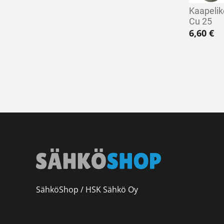
Kaapelik
Cu 25
6,60
€
SähköShop / HSK Sähkö Oy