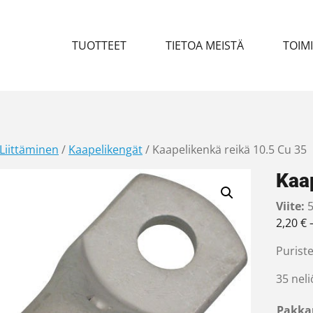
TUOTTEET
TIETOA MEISTÄ
TOIM
Liittäminen
/
Kaapelikengät
/ Kaapelikenkä reikä 10.5 Cu 35
Kaap
Viite:
5
2,20
€
Purist
35 neli
Pakka