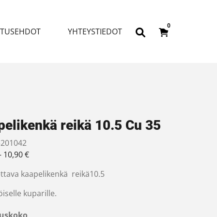
0
ITUSEHDOT
YHTEYSTIEDOT
elikenkä reikä 10.5 Cu 35
201042
Hintaluokka: 2,20 € - 10,90 €
–
10,90
€
ettava kaapelikenkä reikä10.5
öiselle kuparille.
uskoko