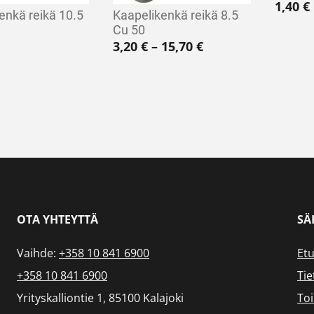
1,40
€
enkä reikä 10.5
Kaapelikenkä reikä 8.5
Cu 50
Hintaluokka: 3,20 
3,20
€
–
15,70
€
OTA YHTEYTTÄ
SÄ
Vaihde:
+358 10 841 6900
Etu
+358 10 841 6900
Tie
Yrityskalliontie 1, 85100 Kalajoki
To