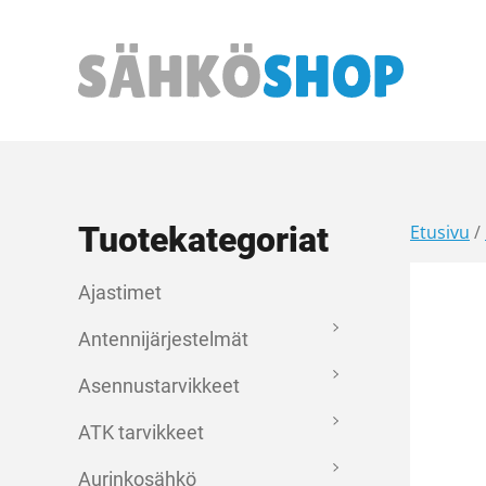
Päävalikko
Tuotekategoriat
Etusivu
/
Ajastimet
Antennijärjestelmät
Asennustarvikkeet
ATK tarvikkeet
Aurinkosähkö