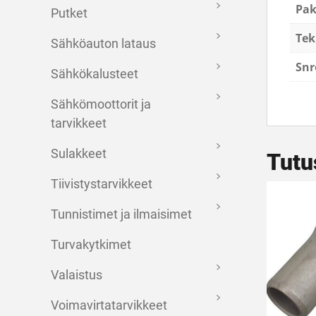
Pa
Putket
Tek
Sähköauton lataus
Snr
Sähkökalusteet
Sähkömoottorit ja
tarvikkeet
Sulakkeet
Tutu
Tiivistystarvikkeet
Tunnistimet ja ilmaisimet
Turvakytkimet
Valaistus
Voimavirtatarvikkeet