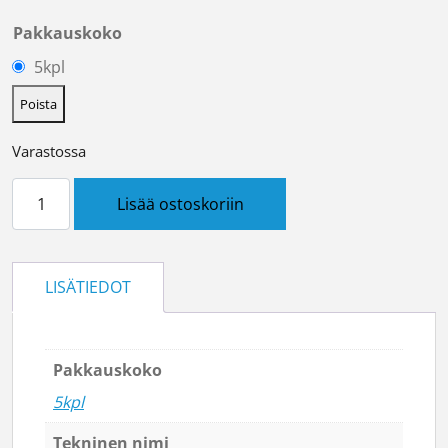
Pakkauskoko
5kpl
Poista
Varastossa
Kaapelikenkä reikä 10.5 Cu 10 määrä
Lisää ostoskoriin
LISÄTIEDOT
Pakkauskoko
5kpl
Tekninen nimi