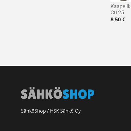
Kaapelik
Cu 25
8,50
€
SähköShop / HSK Sähkö Oy