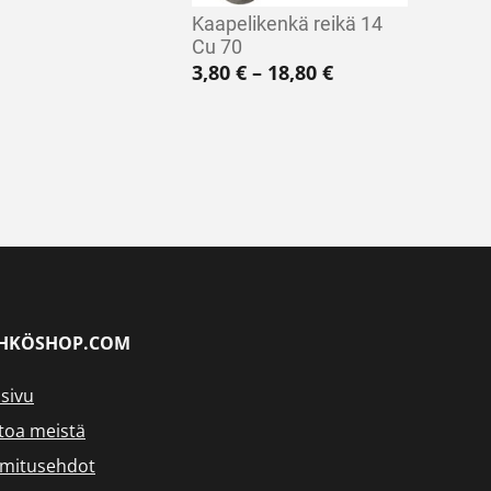
Kaapelikenkä reikä 14
Cu 70
€ - 15,70 €
Hintaluokka: 3,8
3,80
€
–
18,80
€
HKÖSHOP.COM
sivu
toa meistä
imitusehdot