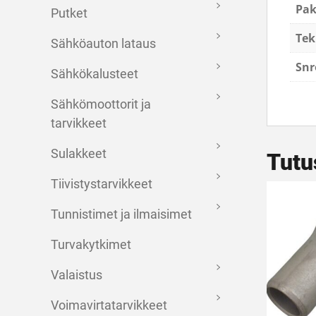
Pa
Putket
Tek
Sähköauton lataus
Snr
Sähkökalusteet
Sähkömoottorit ja
tarvikkeet
Sulakkeet
Tutu
Tiivistystarvikkeet
Tunnistimet ja ilmaisimet
Turvakytkimet
Valaistus
Voimavirtatarvikkeet