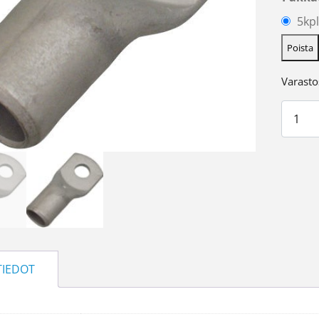
5kpl
Poista
Varasto
Kaapel
TIEDOT