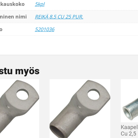
kkauskoko
5kpl
ninen nimi
REIKÄ 8.5 CU 25 PUR.
o
5201036
stu myös
Kaapel
Cu 2,5