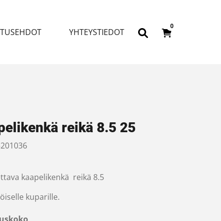
0
ITUSEHDOT
YHTEYSTIEDOT
elikenkä reikä 8.5 25
201036
ttava kaapelikenkä reikä 8.5
öiselle kuparille.
uskoko