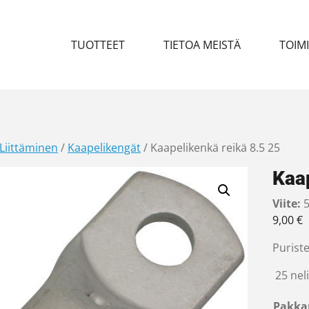
TUOTTEET
TIETOA MEISTÄ
TOIM
Liittäminen
/
Kaapelikengät
/ Kaapelikenkä reikä 8.5 25
Kaap
Viite:
5
9,00
€
Puriste
25 neli
Pakka