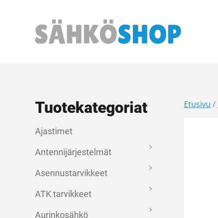
Päävalikko
Tuotekategoriat
Etusivu
/
Ajastimet
Antennijärjestelmät
Asennustarvikkeet
ATK tarvikkeet
Aurinkosähkö