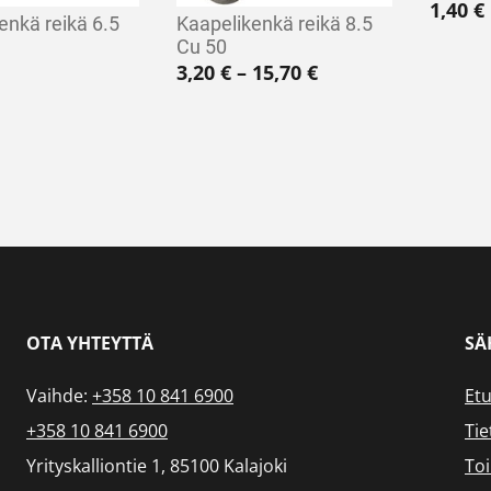
1,40
€
enkä reikä 6.5
Kaapelikenkä reikä 8.5
Cu 50
Hintaluokka: 3,20 
3,20
€
–
15,70
€
OTA YHTEYTTÄ
SÄ
Vaihde:
+358 10 841 6900
Etu
+358 10 841 6900
Tie
Yrityskalliontie 1, 85100 Kalajoki
To