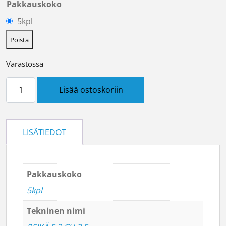
Pakkauskoko
5kpl
Poista
Varastossa
Kaapelikenkä reikä 5.3 Cu 2,5 määrä
Lisää ostoskoriin
LISÄTIEDOT
Pakkauskoko
5kpl
Tekninen nimi