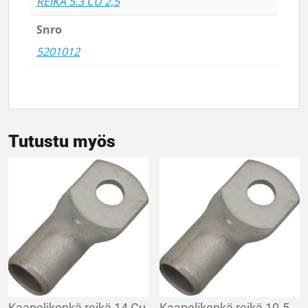
REIKÄ 5.3 CU 2,5
Snro
5201012
Tutustu myös
Kaapelikenkä reikä 14 Cu
Kaapelikenkä reikä 10.5