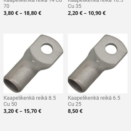
70
Cu 35
Hintaluokka: 3,80 € - 18,80 €
Hintaluokk
3,80
€
–
18,80
€
2,20
€
–
10,90
€
Kaapelikenkä reikä 8.5
Kaapelikenkä reikä 6.5
Cu 50
Cu 25
Hintaluokka: 3,20 € - 15,70 €
3,20
€
–
15,70
€
8,50
€