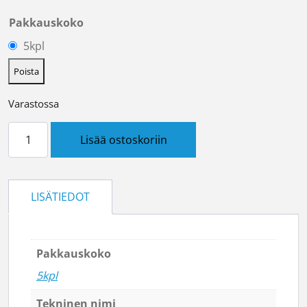
Pakkauskoko
5kpl
Poista
Varastossa
Kaapelikenkä reikä 6.5 Cu 6 määrä
Lisää ostoskoriin
LISÄTIEDOT
Pakkauskoko
5kpl
Tekninen nimi