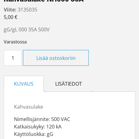
Viite:
3135035
5,00
€
gG/gL 000 35A 500V
Varastossa
Kahvasulake NH000 35A määrä
Lisää ostoskoriin
KUVAUS
LISÄTIEDOT
Kahvasulake
Nimellisjännite: 500 VAC
Katkaisukyky: 120 kA
Käyttöluokka: gG