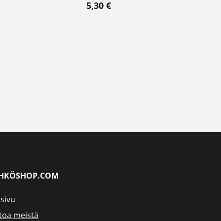
5,30
€
HKÖSHOP.COM
sivu
toa meistä