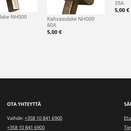
35A
5,00
€
lake NH000
Kahvasulake NH000
80A
5,00
€
OTA YHTEYTTÄ
SÄ
Vaihde:
+358 10 841 6900
Etu
+358 10 841 6900
Tie