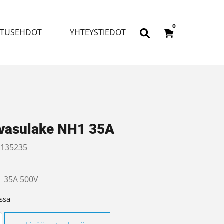
0
ITUSEHDOT
YHTEYSTIEDOT
vasulake NH1 35A
135235
1 35A 500V
ssa
ulake NH1 35A määrä