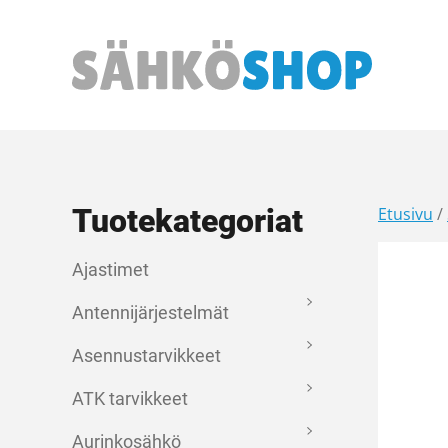
Päävalikko
Tuotekategoriat
Etusivu
/
Ajastimet
Antennijärjestelmät
Asennustarvikkeet
ATK tarvikkeet
Aurinkosähkö