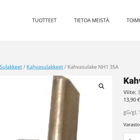
TUOTTEET
TIETOA MEISTÄ
TOIM
Sulakkeet
/
Kahvasulakkeet
/ Kahvasulake NH1 35A
Kah
Viite:
3
13,90
€
gG/gL 
Varasto
Kahvas