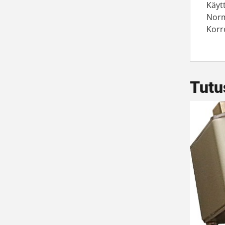
Käyt
Norm
Korr
Tutu