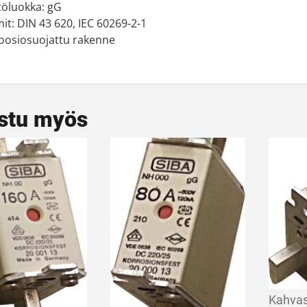
töluokka: gG
it: DIN 43 620, IEC 60269-2-1
oosiosuojattu rakenne
stu myös
Kahva