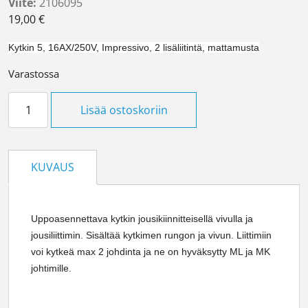
Viite:
2106095
19,00
€
Kytkin 5, 16AX/250V, Impressivo, 2 lisäliitintä, mattamusta
Varastossa
Kytkin 5/16AX/250V/IP21 UKJ 2X MUS määrä
Lisää ostoskoriin
KUVAUS
Uppoasennettava kytkin jousikiinnitteisellä vivulla ja
jousiliittimin. Sisältää kytkimen rungon ja vivun. Liittimiin
voi kytkeä max 2 johdinta ja ne on hyväksytty ML ja MK
johtimille.