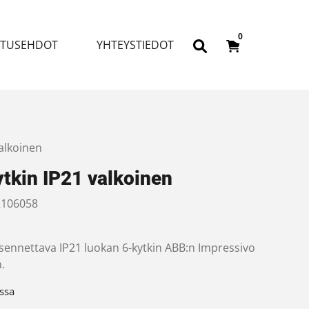
0
ITUSEHDOT
YHTEYSTIEDOT
valkoinen
tkin IP21 valkoinen
106058
ennettava IP21 luokan 6-kytkin ABB:n Impressivo
.
ssa