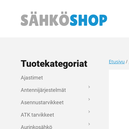
Päävalikko
Tuotekategoriat
Etusivu
/
Ajastimet
Antennijärjestelmät
Asennustarvikkeet
ATK tarvikkeet
Aurinkosähkö