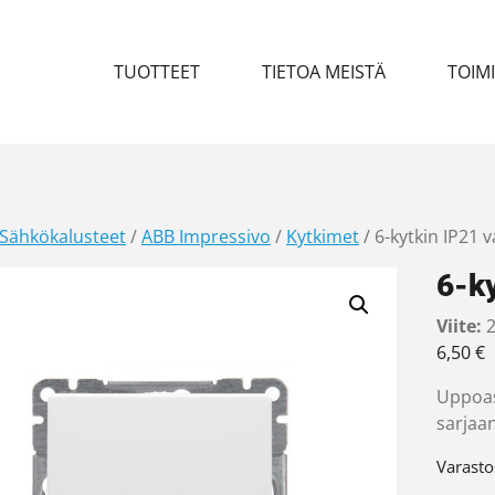
TUOTTEET
TIETOA MEISTÄ
TOIM
Sähkökalusteet
/
ABB Impressivo
/
Kytkimet
/ 6-kytkin IP21 
6-ky
Viite:
2
6,50
€
Uppoas
sarjaan
Varasto