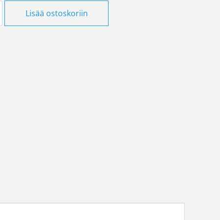
n IP21 valkoinen määrä
Lisää ostoskoriin