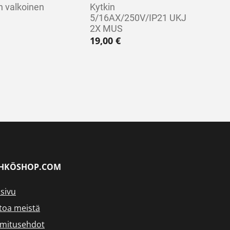
n valkoinen
Kytkin
5/16AX/250V/IP21 UKJ
2X MUS
19,00
€
HKÖSHOP.COM
sivu
toa meistä
imitusehdot