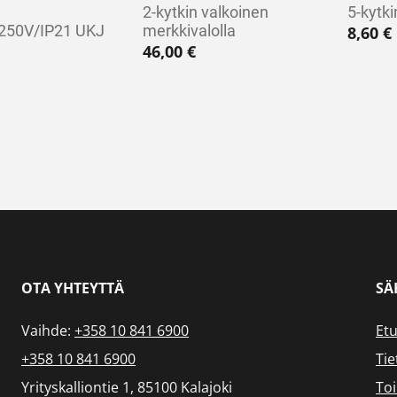
2-kytkin valkoinen
5-kytki
250V/IP21 UKJ
merkkivalolla
8,60
€
46,00
€
OTA YHTEYTTÄ
SÄ
Vaihde:
+358 10 841 6900
Etu
+358 10 841 6900
Tie
Yrityskalliontie 1, 85100 Kalajoki
To