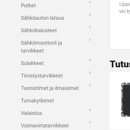
Uppoa
Putket
voi k
Sähköauton lataus
Sähkökalusteet
Sähkömoottorit ja
tarvikkeet
Tutu
Sulakkeet
Tiivistystarvikkeet
Tunnistimet ja ilmaisimet
Turvakytkimet
Valaistus
Voimavirtatarvikkeet