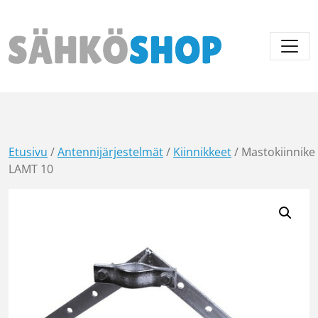
Päävalikko
Etusivu
/
Antennijärjestelmät
/
Kiinnikkeet
/ Mastokiinnike
LAMT 10