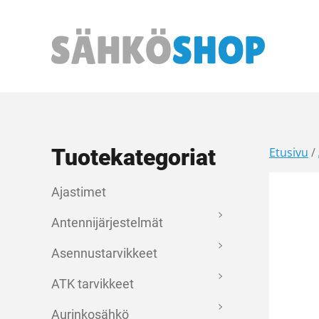
Päävalikko
Tuotekategoriat
Etusivu
/
Ajastimet
Antennijärjestelmät
Asennustarvikkeet
ATK tarvikkeet
Aurinkosähkö