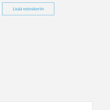
iinnike LAMT 9 Laatuantenni määrä
Lisää ostoskoriin