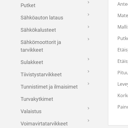
Ante
Putket
Mater
Sähköauton lataus
Mall
Sähkökalusteet
Putk
Sähkömoottorit ja
Etäis
tarvikkeet
Etäis
Sulakkeet
Pitu
Tiivistystarvikkeet
Leve
Tunnistimet ja ilmaisimet
Kork
Turvakytkimet
Paino
Valaistus
Voimavirtatarvikkeet