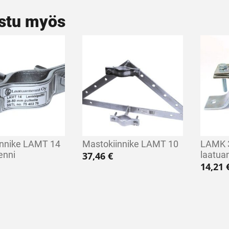
stu myös
innike LAMT 14
Mastokiinnike LAMT 10
LAMK 
enni
laatua
37,46
€
14,21