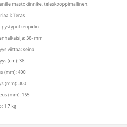
enille mastokiinnike, teleskooppimallinen.
iaali: Teräs
i: pystyputkenpidin
enhalkaisija: 38- mm
yys viittaa: seinä
yys (cm): 36
us (mm): 400
ys (mm): 300
eus (mm): 165
: 1,7 kg