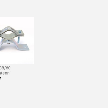
38/60
ntenni
€