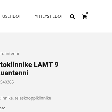
0
ITUSEHDOT
YHTEYSTIEDOT
atuantenni
tokiinnike LAMT 9
tuantenni
540365
innike, teleskooppikiinnike
ssa