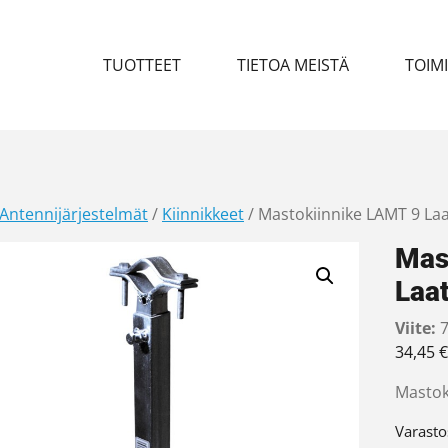
TUOTTEET
TIETOA MEISTÄ
TOIM
Antennijärjestelmät
/
Kiinnikkeet
/ Mastokiinnike LAMT 9 La
Mas
Laa
Viite:
7
34,45
€
Mastoki
Varasto