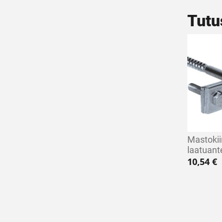
Tutu
Mastoki
laatuant
10,54
€