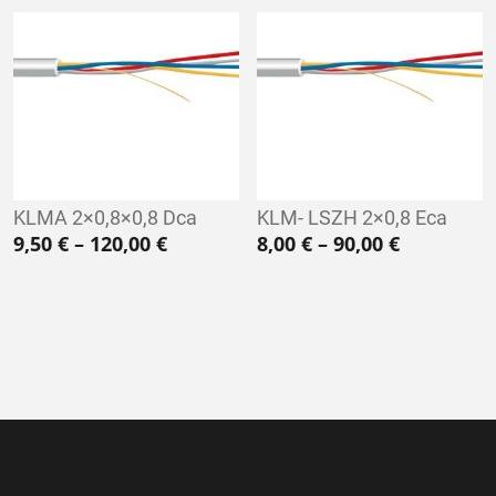
KLMA 2×0,8×0,8 Dca
KLM- LSZH 2×0,8 Eca
Hintaluokka: 9,50 € - 120,00 €
Hintaluokk
9,50
€
–
120,00
€
8,00
€
–
90,00
€