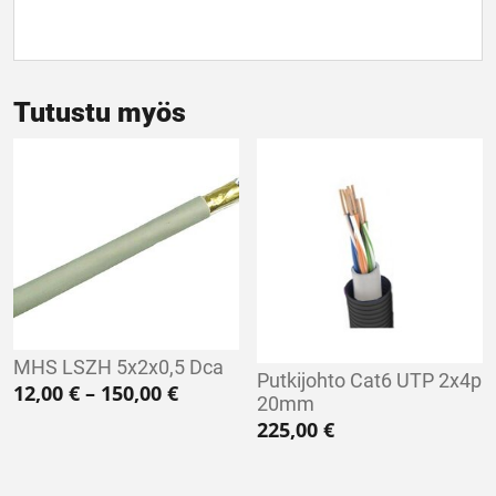
Tutustu myös
MHS LSZH 5x2x0,5 Dca
Putkijohto Cat6 UTP 2x4p
Hintaluokka: 12,00 € - 150,00 €
12,00
€
–
150,00
€
20mm
225,00
€