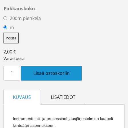
Pakkauskoko
200m pienkela
m
Poista
2,00
€
Varastossa
NOVAK-HF 4x2x0,5+0,5 määrä
Lisää ostoskoriin
KUVAUS
LISÄTIEDOT
Instrumentointi- ja prosessinohjausjärjestelmien kaapeli
kiinteään asennukseen.