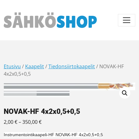
Päävalikko
Etusivu
/
Kaapelit
/
Tiedonsiirtokaapelit
/ NOVAK-HF
4x2x0,5+0,5
NOVAK-HF 4x2x0,5+0,5
Hintaluokka: 2,00 € - 350,00 €
2,00
€
–
350,00
€
Instrumentointikaapeli-HF NOVAK-HF 4x2x0,5+0,5