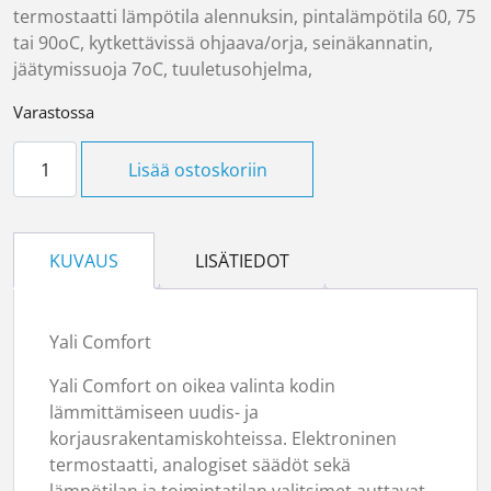
termostaatti lämpötila alennuksin, pintalämpötila 60, 75
tai 90oC, kytkettävissä ohjaava/orja, seinäkannatin,
jäätymissuoja 7oC, tuuletusohjelma,
Varastossa
Öljytäytteinen Yali Comfort 750W määrä
Lisää ostoskoriin
KUVAUS
LISÄTIEDOT
Yali Comfort
Yali Comfort on oikea valinta kodin
lämmittämiseen uudis- ja
korjausrakentamiskohteissa. Elektroninen
termostaatti, analogiset säädöt sekä