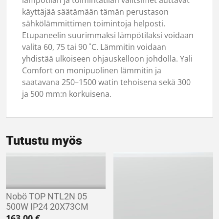
lämpötilan ja toimintatilan valitsimet auttavat
käyttäjää säätämään tämän perustason
sähkölämmittimen toimintoja helposti.
Etupaneelin suurimmaksi lämpötilaksi voidaan
valita 60, 75 tai 90 ˚C. Lämmitin voidaan
yhdistää ulkoiseen ohjauskelloon johdolla. Yali
Comfort on monipuolinen lämmitin ja
saatavana 250–1500 watin tehoisena sekä 300
ja 500 mm:n korkuisena.
Tutustu myös
Nobö TOP NTL2N 05
500W IP24 20X73CM
163,00
€