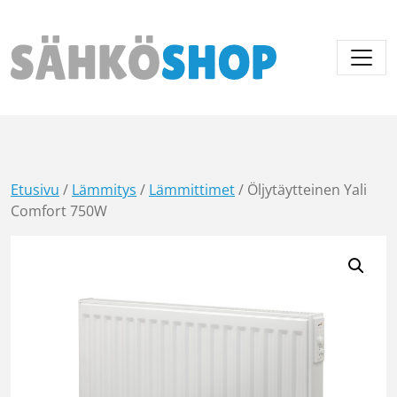
Päävalikko
Etusivu
/
Lämmitys
/
Lämmittimet
/ Öljytäytteinen Yali
Comfort 750W