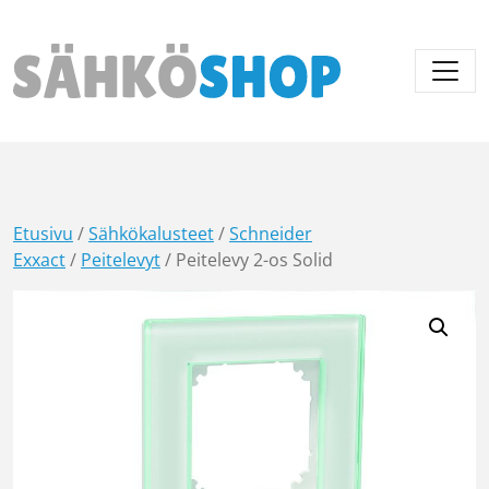
Päävalikko
Etusivu
/
Sähkökalusteet
/
Schneider
Exxact
/
Peitelevyt
/ Peitelevy 2-os Solid