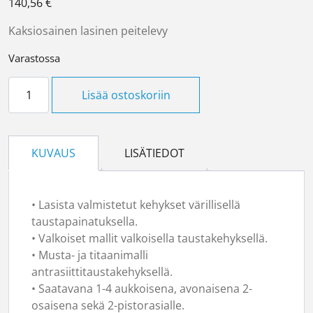
140,56
€
Kaksiosainen lasinen peitelevy
Varastossa
Peitelevy 2-os Solid määrä
Lisää ostoskoriin
KUVAUS
LISÄTIEDOT
• Lasista valmistetut kehykset värillisellä
taustapainatuksella.
• Valkoiset mallit valkoisella taustakehyksellä.
• Musta- ja titaanimalli
antrasiittitaustakehyksellä.
• Saatavana 1-4 aukkoisena, avonaisena 2-
osaisena sekä 2-pistorasialle.