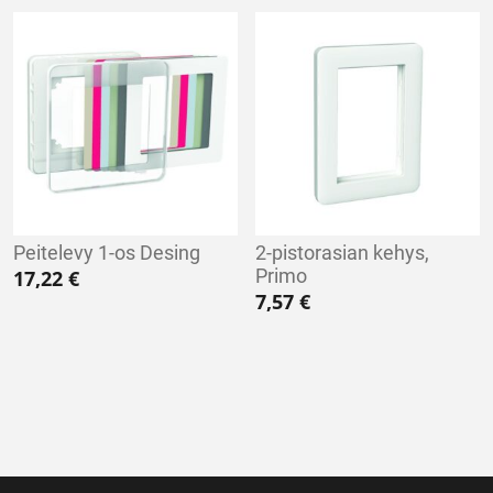
Peitelevy 1-os Desing
2-pistorasian kehys,
Primo
17,22
€
7,57
€