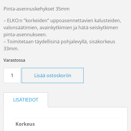
Pinta-asennuskehykset 35mm
– ELKO:n ”korkeiden” uppoasennettavien kalusteiden,
valonsäätimien, avainkytkimien ja hätä-seiskytkimen
pinta-asennukseen.
– Toimitetaan täydellisinä pohjalevyllä, sisäkorkeus
33mm.
Varastossa
Pintakehys 2-os määrä
Lisää ostoskoriin
LISÄTIEDOT
Korkeus