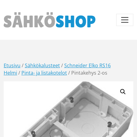
Päävalikko
Etusivu
/
Sähkökalusteet
/
Schneider Elko RS16
Helmi
/
Pinta- ja listakotelot
/ Pintakehys 2-os