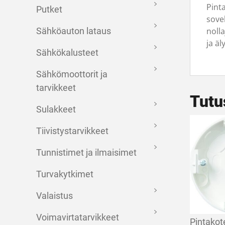
Pint
Putket
sove
noll
Sähköauton lataus
ja äl
Sähkökalusteet
Sähkömoottorit ja
tarvikkeet
Tutu
Sulakkeet
Tiivistystarvikkeet
Tunnistimet ja ilmaisimet
Turvakytkimet
Valaistus
Voimavirtatarvikkeet
Pintakot