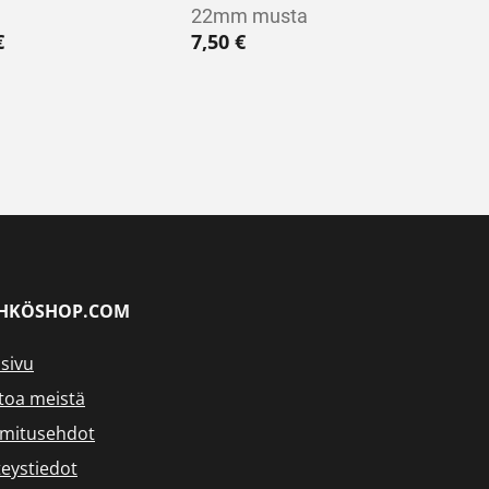
22mm musta
€
7,50
€
HKÖSHOP.COM
sivu
toa meistä
imitusehdot
eystiedot