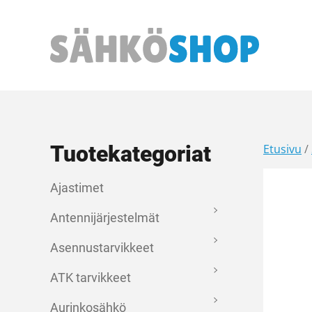
Päävalikko
Tuotekategoriat
Etusivu
/
Ajastimet
Antennijärjestelmät
Asennustarvikkeet
ATK tarvikkeet
Aurinkosähkö