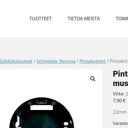
TUOTTEET
TIETOA MEISTÄ
TOIM
Sähkökalusteet
/
Schneider Renova
/
Pintakotelot
/ Pintako
Pin
mus
Viite:
2
7,90
€
22mm m
Varasto