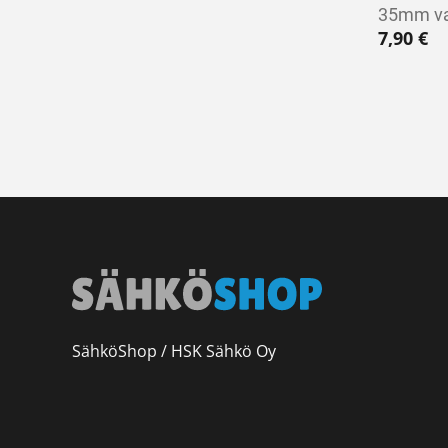
35mm va
7,90
€
SähköShop / HSK Sähkö Oy