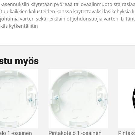
a-asennuksiin käytetään pyöreää tai ovaalinmuotoista rasiaa,
ltuu kaikkien kalusteiden kanssa käytettäväksi lasikehyksiä 
ajohtimia varten sekä reikäaihiot johdonsuojia varten. Liitän
ykäs kytkentäliitin
stu myös
elo 1 -osainen
Pintakotelo 1 -osainen
Pintak