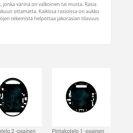
 jonka värinä on valkoinen tai musta. Rasia
lukuun ottamatta. Kaikissa rasioissa on aukko
töjen tekemistä helpottaa jakorasian tilavuus
otelo 2 -osainen
Pintakotelo 1 -osainen