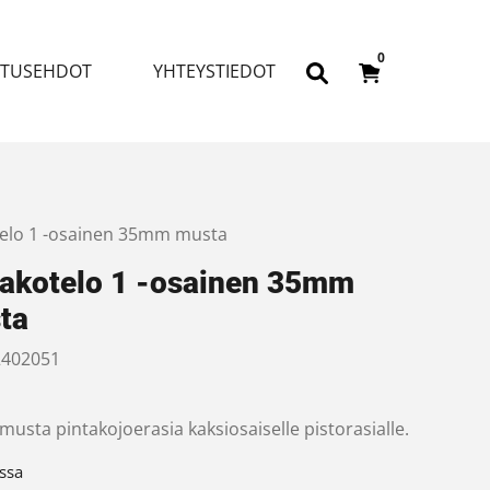
0
ITUSEHDOT
YHTEYSTIEDOT
telo 1 -osainen 35mm musta
takotelo 1 -osainen 35mm
ta
402051
usta pintakojoerasia kaksiosaiselle pistorasialle.
ssa