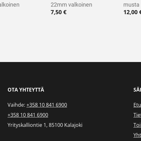
lkoinen
22mm valkoinen
musta
7,50
€
12,00
OTA YHTEYTTÄ
SÄ
Vaihde:
+358 10 841 6900
Etu
+358 10 841 6900
Tie
Yrityskalliontie 1, 85100 Kalajoki
To
Yht