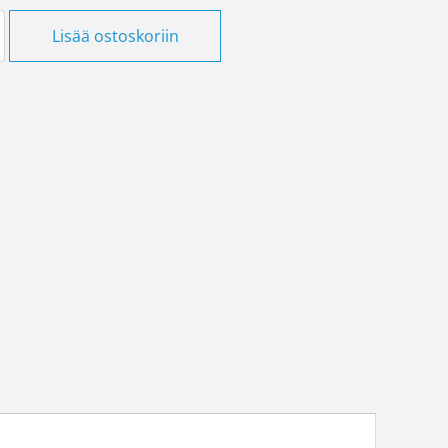
otelo 1 -osainen 35mm musta määrä
Lisää ostoskoriin