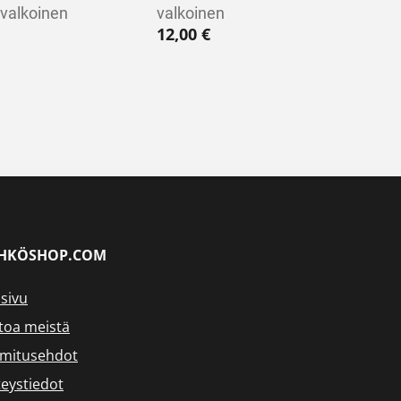
valkoinen
valkoinen
12,00
€
HKÖSHOP.COM
sivu
toa meistä
imitusehdot
eystiedot