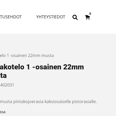
0
ITUSEHDOT
YHTEYSTIEDOT
telo 1 -osainen 22mm musta
takotelo 1 -osainen 22mm
ta
402031
usta pintakojoerasia kaksiosaiselle pistorasialle.
ssa