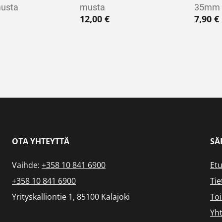
usta
musta
35mm 
12,00
€
7,90
€
OTA YHTEYTTÄ
SÄ
Vaihde:
+358 10 841 6900
Etu
+358 10 841 6900
Tie
Yrityskalliontie 1, 85100 Kalajoki
To
Yht