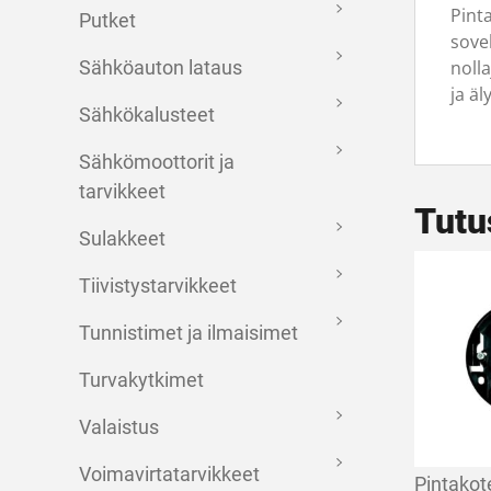
Pint
Putket
sove
noll
Sähköauton lataus
ja äl
Sähkökalusteet
Sähkömoottorit ja
tarvikkeet
Tutu
Sulakkeet
Tiivistystarvikkeet
Tunnistimet ja ilmaisimet
Turvakytkimet
Valaistus
Voimavirtatarvikkeet
Pintakot