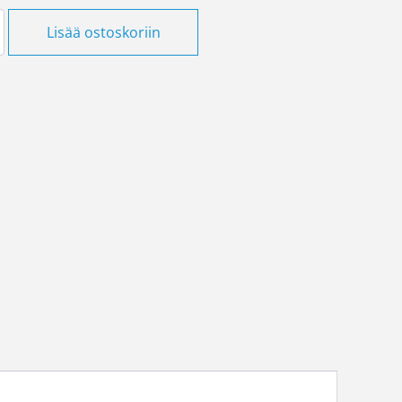
otelo 1 -osainen 22mm musta määrä
Lisää ostoskoriin