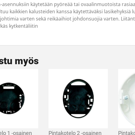
a-asennuksiin käytetään pyöreää tai ovaalinmuotoista rasiaa,
ltuu kaikkien kalusteiden kanssa käytettäväksi lasikehyksiä 
ajohtimia varten sekä reikäaihiot johdonsuojia varten. Liitän
ykäs kytkentäliitin
stu myös
elo 1 -osainen
Pintakotelo 2 -osainen
Pintak