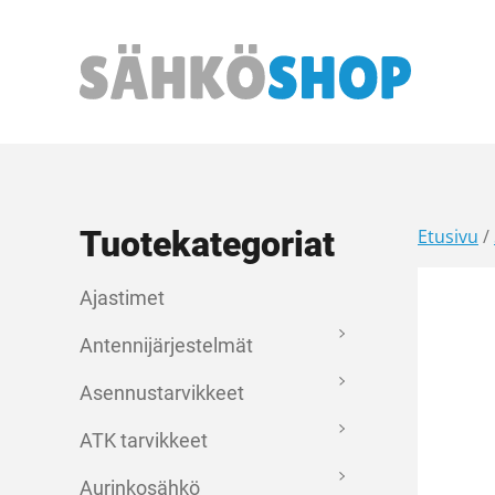
Päävalikko
Tuotekategoriat
Etusivu
/
Ajastimet
Antennijärjestelmät
Asennustarvikkeet
ATK tarvikkeet
Aurinkosähkö