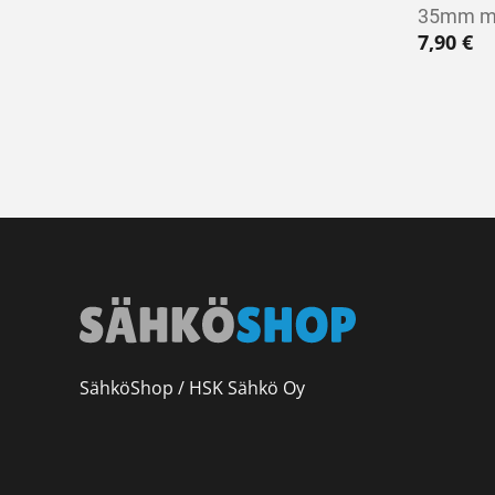
35mm m
7,90
€
SähköShop / HSK Sähkö Oy