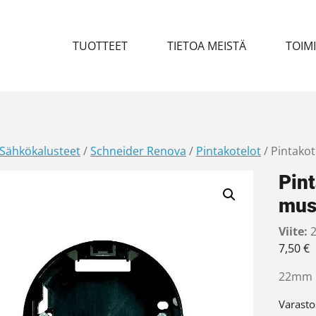
TUOTTEET
TIETOA MEISTÄ
TOIM
Sähkökalusteet
/
Schneider Renova
/
Pintakotelot
/ Pintako
Pin
mus
Viite:
2
7,50
€
22mm m
Varasto